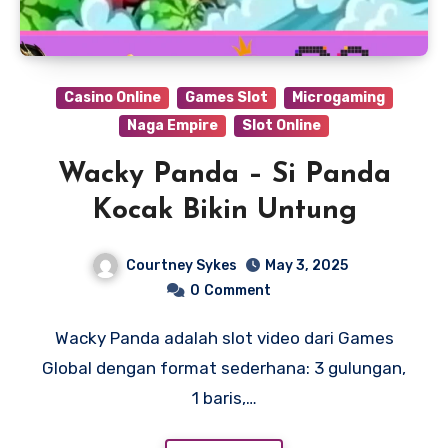
Casino Online
Games Slot
Microgaming
Naga Empire
Slot Online
Wacky Panda – Si Panda
Kocak Bikin Untung
Courtney Sykes
May 3, 2025
0
Comment
Wacky Panda adalah slot video dari Games
Global dengan format sederhana: 3 gulungan,
1 baris,…