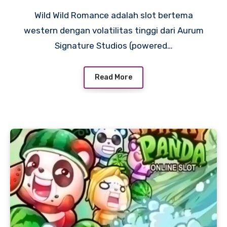
Wild Wild Romance adalah slot bertema
western dengan volatilitas tinggi dari Aurum
Signature Studios (powered…
Read More