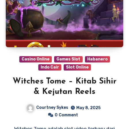
Casino Online
Games Slot
Habanero
Indo Cair
Slot Online
Witches Tome – Kitab Sihir
& Kejutan Reels
Courtney Sykes
May 8, 2025
0
Comment
Witches Tome adalah slot video terbaru dari