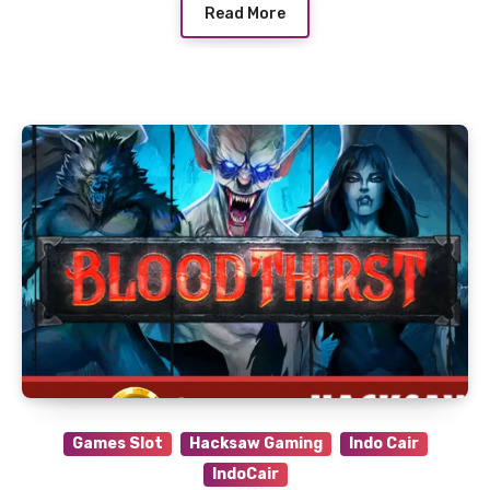
Read More
Games Slot
Hacksaw Gaming
Indo Cair
IndoCair