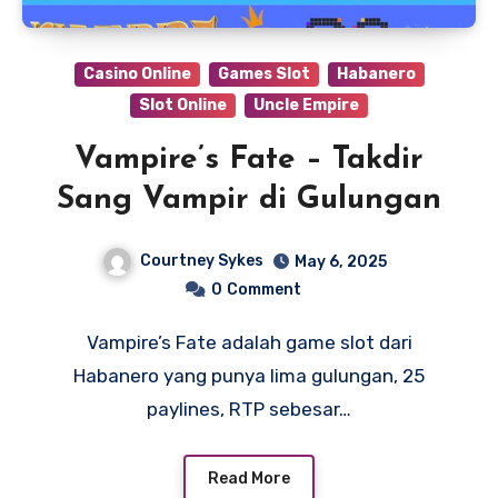
Casino Online
Games Slot
Habanero
Slot Online
Uncle Empire
Vampire’s Fate – Takdir
Sang Vampir di Gulungan
Courtney Sykes
May 6, 2025
0
Comment
Vampire’s Fate adalah game slot dari
Habanero yang punya lima gulungan, 25
paylines, RTP sebesar…
Read More