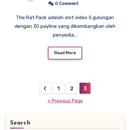
0
Comment
The Rat Pack adalah slot video 5 gulungan
dengan 30 payline yang dikembangkan oleh
penyedia…
Read More
Posts
1
2
3
pagination
« Previous Page
Search