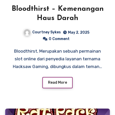
Bloodthirst – Kemenangan
Haus Darah
Courtney Sykes
May 2, 2025
0
Comment
Bloodthirst, Merupakan sebuah permainan
slot online dari penyedia layanan ternama
Hacksaw Gaming, dibungkus dalam teman…
Read More