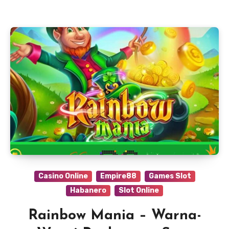
Casino Online
Empire88
Games Slot
Habanero
Slot Online
Rainbow Mania – Warna-