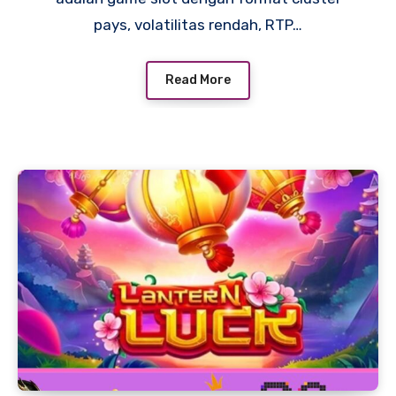
pays, volatilitas rendah, RTP…
Read More