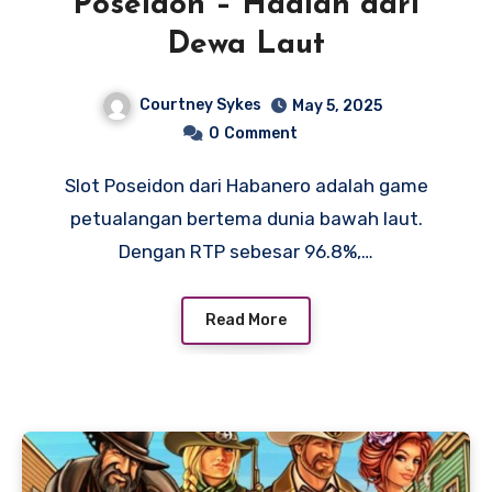
Poseidon – Hadiah dari
Dewa Laut
Courtney Sykes
May 5, 2025
0
Comment
Slot Poseidon dari Habanero adalah game
petualangan bertema dunia bawah laut.
Dengan RTP sebesar 96.8%,…
Read More