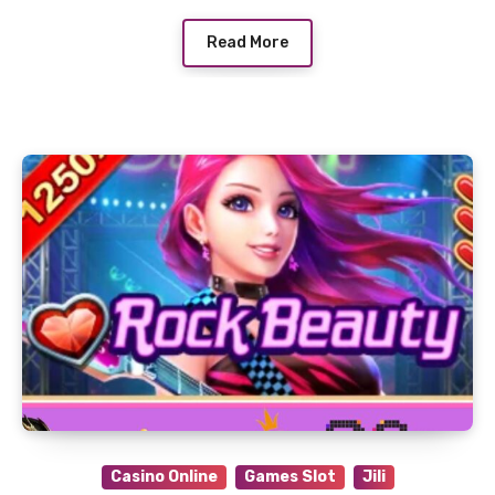
Read More
Casino Online
Games Slot
Jili