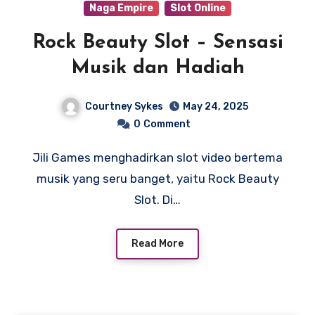
Naga Empire
Slot Online
Rock Beauty Slot – Sensasi
Musik dan Hadiah
Courtney Sykes
May 24, 2025
0
Comment
Jili Games menghadirkan slot video bertema
musik yang seru banget, yaitu Rock Beauty
Slot. Di…
Read More