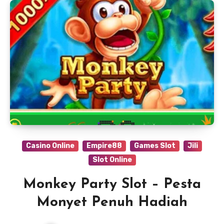
Casino Online
Empire88
Games Slot
Jili
Slot Online
Monkey Party Slot – Pesta
Monyet Penuh Hadiah