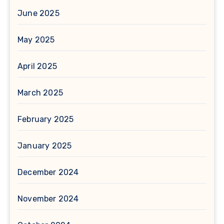
June 2025
May 2025
April 2025
March 2025
February 2025
January 2025
December 2024
November 2024