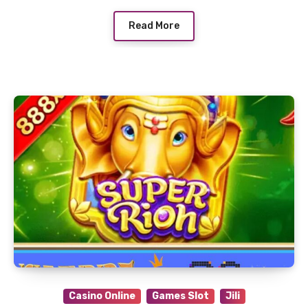
Read More
Casino Online
Games Slot
Jili