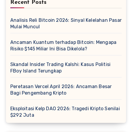
Recent Posts
Analisis Reli Bitcoin 2026: Sinyal Kelelahan Pasar
Mulai Muncul
Ancaman Kuantum terhadap Bitcoin: Mengapa
Risiko $145 Miliar Ini Bisa Dikelola?
Skandal Insider Trading Kalshi: Kasus Politisi
FBoy Island Terungkap
Peretasan Vercel April 2026: Ancaman Besar
Bagi Pengembang Kripto
Eksploitasi Kelp DAO 2026: Tragedi Kripto Senilai
$292 Juta