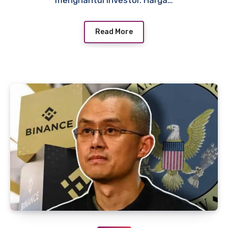
menghantui investor. Harga…
Read More