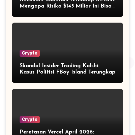
Mengapa Risiko $145 Miliar Ini Bisa
Dikelola?
Crypto
Skandal Insider Trading Kalshi:
Kasus Politisi FBoy Island Terungkap
Crypto
Peretasan Vercel April 2026: