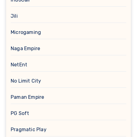
Jili
Microgaming
Naga Empire
NetEnt
No Limit City
Paman Empire
PG Soft
Pragmatic Play