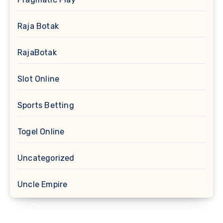
Raja Botak
RajaBotak
Slot Online
Sports Betting
Togel Online
Uncategorized
Uncle Empire