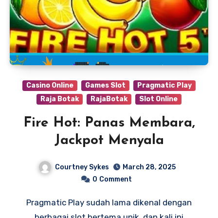
Casino Online
Games Slot
Pragmatic Play
Raja Botak
RajaBotak
Slot Online
Fire Hot: Panas Membara,
Jackpot Menyala
Courtney Sykes
March 28, 2025
0
Comment
Pragmatic Play sudah lama dikenal dengan
berbagai slot bertema unik, dan kali ini