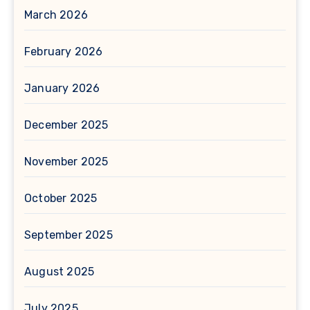
March 2026
February 2026
January 2026
December 2025
November 2025
October 2025
September 2025
August 2025
July 2025