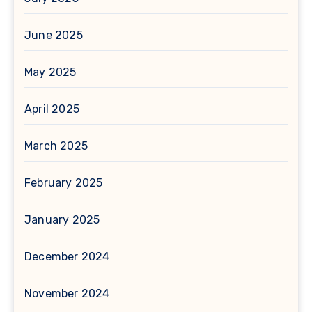
June 2025
May 2025
April 2025
March 2025
February 2025
January 2025
December 2024
November 2024