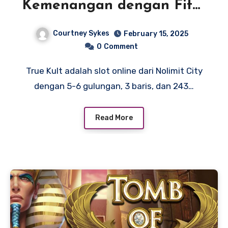
Kemenangan dengan Fitur
Unik
Courtney Sykes
February 15, 2025
0
Comment
True Kult adalah slot online dari Nolimit City
dengan 5-6 gulungan, 3 baris, dan 243…
Read More