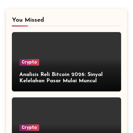
You Missed
Crypto
Analisis Reli Bitcoin 2026: Sinyal
Kelelahan Pasar Mulai Muncul
Crypto