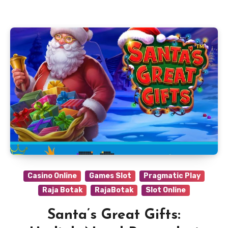
Casino Online
Games Slot
Pragmatic Play
Raja Botak
RajaBotak
Slot Online
Santa’s Great Gifts: