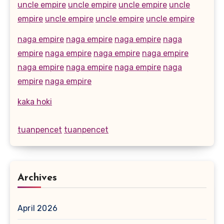
uncle empire
uncle empire
uncle empire
uncle
empire
uncle empire
uncle empire
uncle empire
naga empire
naga empire
naga empire
naga
empire
naga empire
naga empire
naga empire
naga empire
naga empire
naga empire
naga
empire
naga empire
kaka hoki
tuanpencet
tuanpencet
Archives
April 2026