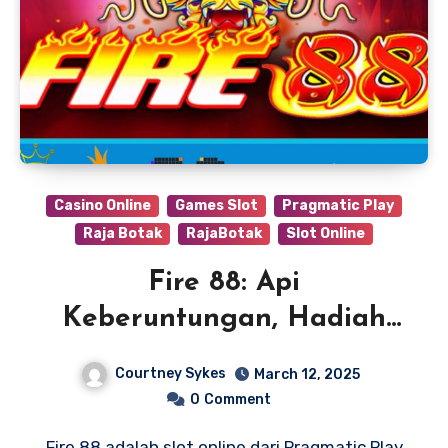
Casino Online
Games Slot
Pragmatic Play
Raja Botak
RajaBotak
Slot Online
Fire 88: Api
Keberuntungan, Hadiah
Membara
Courtney Sykes
March 12, 2025
0
Comment
Fire 88 adalah slot online dari Pragmatic Play