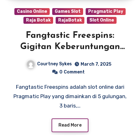
Casino Online
Games Slot
Pragmatic Play
Raja Botak
RajaBotak
Slot Online
Fangtastic Freespins:
Gigitan Keberuntungan
dengan Freespin
Courtney Sykes
March 7, 2025
0
Comment
Fangtastic Freespins adalah slot online dari
Pragmatic Play yang dimainkan di 5 gulungan,
3 baris,…
Read More