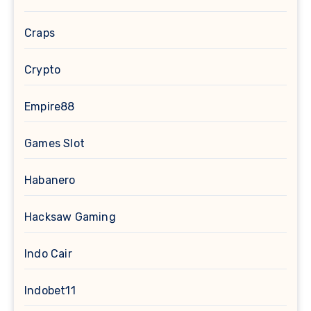
Craps
Crypto
Empire88
Games Slot
Habanero
Hacksaw Gaming
Indo Cair
Indobet11