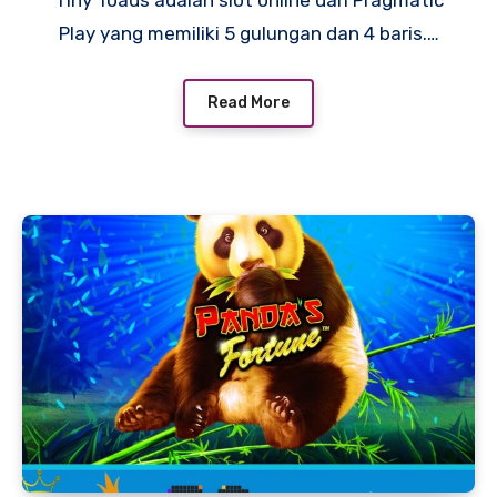
Play yang memiliki 5 gulungan dan 4 baris.…
Read More