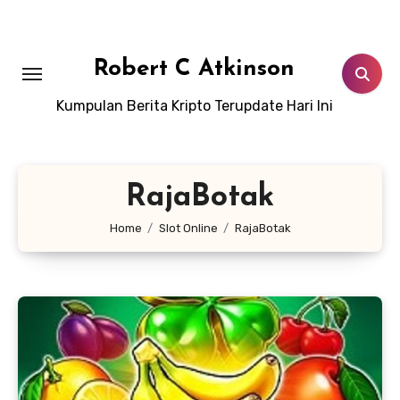
Skip
to
content
Robert C Atkinson
Kumpulan Berita Kripto Terupdate Hari Ini
RajaBotak
Home
Slot Online
RajaBotak