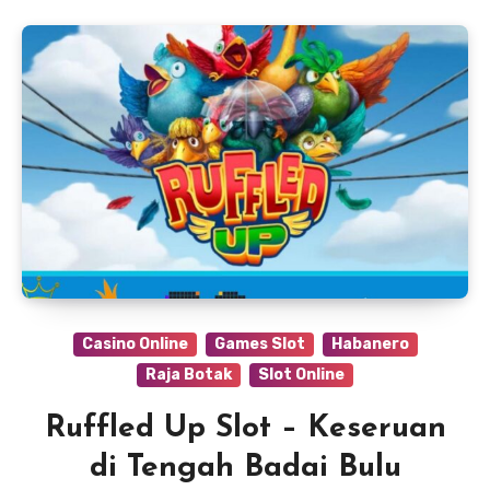
Casino Online
Games Slot
Habanero
Raja Botak
Slot Online
Ruffled Up Slot – Keseruan
di Tengah Badai Bulu