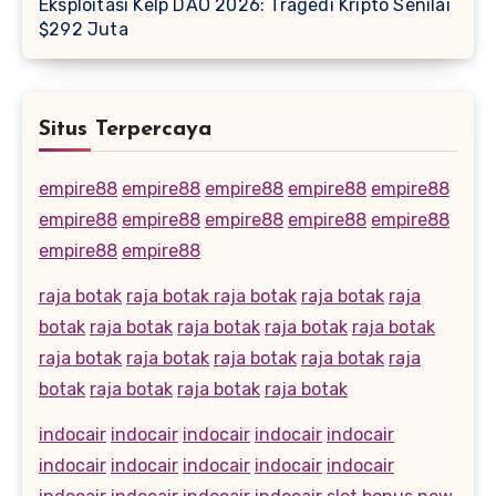
Eksploitasi Kelp DAO 2026: Tragedi Kripto Senilai
$292 Juta
Situs Terpercaya
empire88
empire88
empire88
empire88
empire88
empire88
empire88
empire88
empire88
empire88
empire88
empire88
raja botak
raja botak
raja botak
raja botak
raja
botak
raja botak
raja botak
raja botak
raja botak
raja botak
raja botak
raja botak
raja botak
raja
botak
raja botak
raja botak
raja botak
indocair
indocair
indocair
indocair
indocair
indocair
indocair
indocair
indocair
indocair