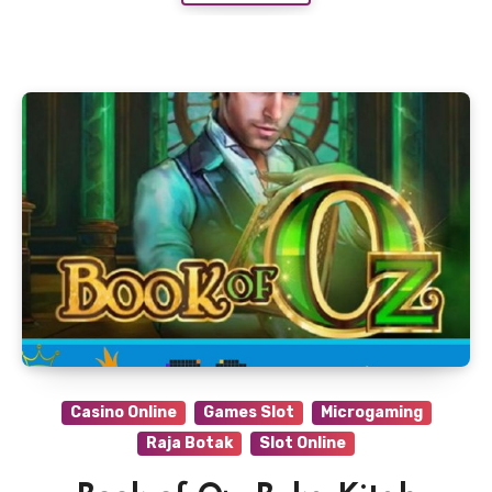
Casino Online
Games Slot
Microgaming
Raja Botak
Slot Online