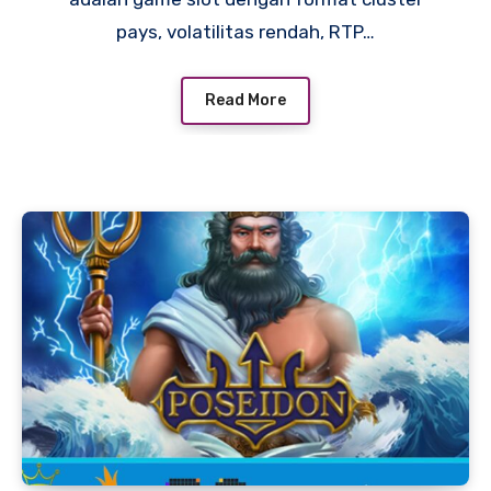
pays, volatilitas rendah, RTP…
Read More