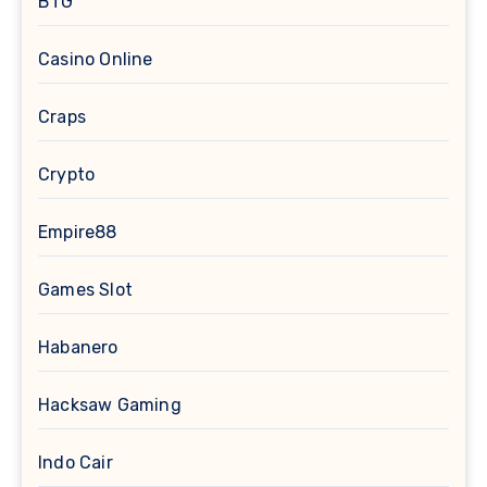
BTG
Casino Online
Craps
Crypto
Empire88
Games Slot
Habanero
Hacksaw Gaming
Indo Cair