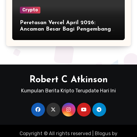
Crypto
Peretasan Vercel April 2026:
Ancaman Besar Bagi Pengembang
Kripto
Robert C Atkinson
Kumpulan Berita Kripto Terupdate Hari Ini
Copyright © All rights reserved
|
Blogus
by