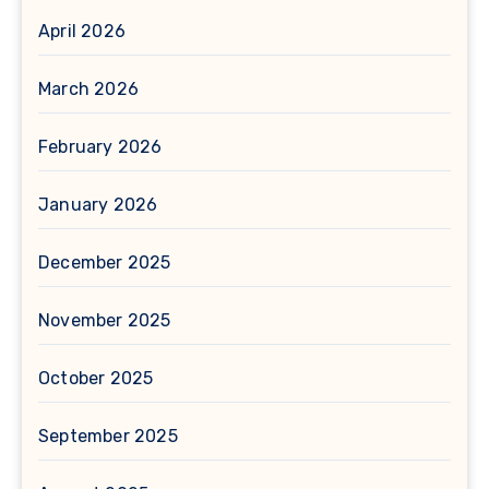
April 2026
March 2026
February 2026
January 2026
December 2025
November 2025
October 2025
September 2025