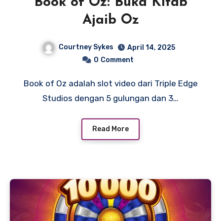
Book of Oz: Buka Kitab
Ajaib Oz
Courtney Sykes
April 14, 2025
0
Comment
Book of Oz adalah slot video dari Triple Edge
Studios dengan 5 gulungan dan 3…
Read More