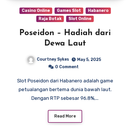
Casino Online
Games Slot
Habanero
Raja Botak
Slot Online
Poseidon – Hadiah dari
Dewa Laut
Courtney Sykes
May 5, 2025
0
Comment
Slot Poseidon dari Habanero adalah game
petualangan bertema dunia bawah laut.
Dengan RTP sebesar 96.8%,…
Read More