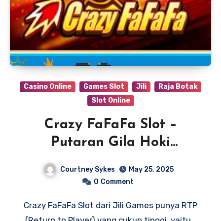
Casino Online
Games Slot
Jili
Raja Botak
Slot Online
Crazy FaFaFa Slot –
Putaran Gila Hoki
Maksimal
Courtney Sykes
May 25, 2025
0
Comment
Crazy FaFaFa Slot dari Jili Games punya RTP
(Return to Player) yang cukup tinggi, yaitu…