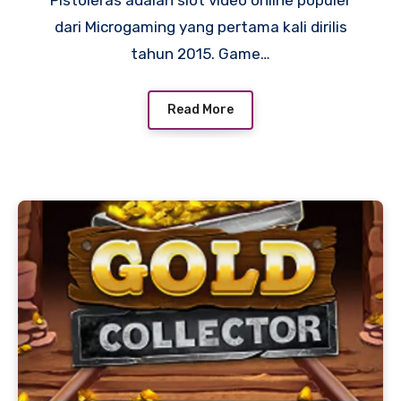
dari Microgaming yang pertama kali dirilis
tahun 2015. Game…
Read More