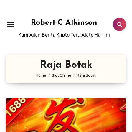
Skip
to
content
Robert C Atkinson
Kumpulan Berita Kripto Terupdate Hari Ini
Raja Botak
Home
Slot Online
Raja Botak