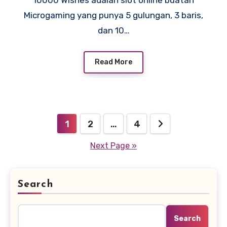
10000 Wishes adalah slot online buatan
Microgaming yang punya 5 gulungan, 3 baris,
dan 10…
Read More
Posts
1
2
…
4
pagination
Next Page »
Search
Search