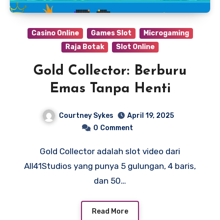
Casino Online
Games Slot
Microgaming
Raja Botak
Slot Online
Gold Collector: Berburu
Emas Tanpa Henti
Courtney Sykes
April 19, 2025
0
Comment
Gold Collector adalah slot video dari
All41Studios yang punya 5 gulungan, 4 baris,
dan 50…
Read More