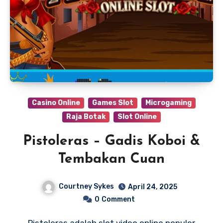
Casino Online
Games Slot
Microgaming
Raja Botak
Slot Online
Pistoleras – Gadis Koboi &
Tembakan Cuan
Courtney Sykes
April 24, 2025
0
Comment
Pistoleras adalah slot video online populer