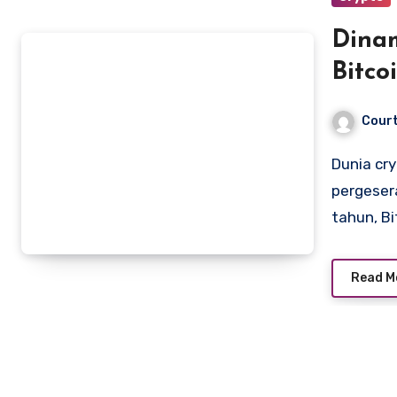
Dinam
Bitco
Tahu
Cour
Dunia cryptocurrency yang volatil selalu penuh dengan
pergeser
tahun, Bi
Read M