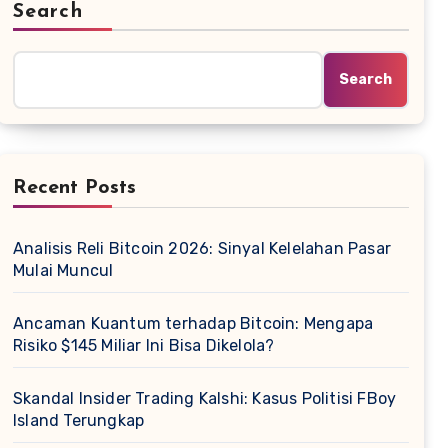
Search
Search
Recent Posts
Analisis Reli Bitcoin 2026: Sinyal Kelelahan Pasar
Mulai Muncul
Ancaman Kuantum terhadap Bitcoin: Mengapa
Risiko $145 Miliar Ini Bisa Dikelola?
Skandal Insider Trading Kalshi: Kasus Politisi FBoy
Island Terungkap