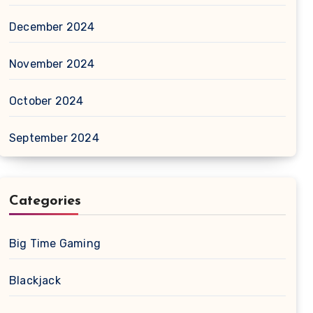
December 2024
November 2024
October 2024
September 2024
Categories
Big Time Gaming
Blackjack