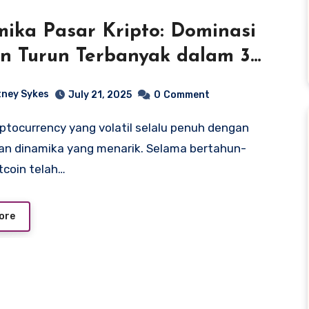
ika Pasar Kripto: Dominasi
in Turun Terbanyak dalam 3
n
tney Sykes
July 21, 2025
0
Comment
an dinamika yang menarik. Selama bertahun-
tcoin telah…
ore