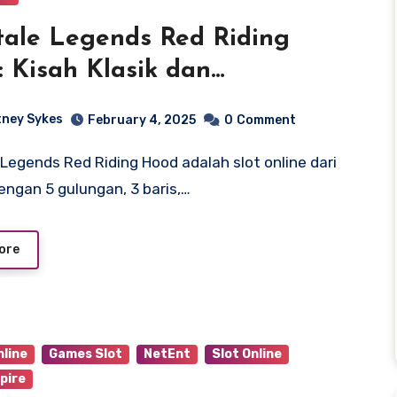
tale Legends Red Riding
 Kisah Klasik dan
aiban
tney Sykes
February 4, 2025
0
Comment
engan 5 gulungan, 3 baris,…
ore
nline
Games Slot
NetEnt
Slot Online
pire