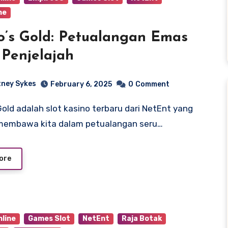
ne
o’s Gold: Petualangan Emas
Penjelajah
tney Sykes
February 6, 2025
0
Comment
membawa kita dalam petualangan seru…
ore
nline
Games Slot
NetEnt
Raja Botak