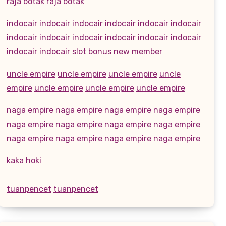
raja botak
raja botak
indocair
indocair
indocair
indocair
indocair
indocair
indocair
indocair
indocair
indocair
indocair
indocair
indocair
indocair
slot bonus new member
uncle empire
uncle empire
uncle empire
uncle
empire
uncle empire
uncle empire
uncle empire
naga empire
naga empire
naga empire
naga empire
naga empire
naga empire
naga empire
naga empire
naga empire
naga empire
naga empire
naga empire
kaka hoki
tuanpencet
tuanpencet