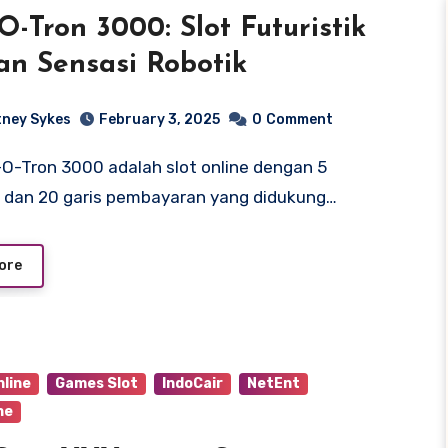
O-Tron 3000: Slot Futuristik
n Sensasi Robotik
tney Sykes
February 3, 2025
0
Comment
 dan 20 garis pembayaran yang didukung…
ore
nline
Games Slot
IndoCair
NetEnt
ne