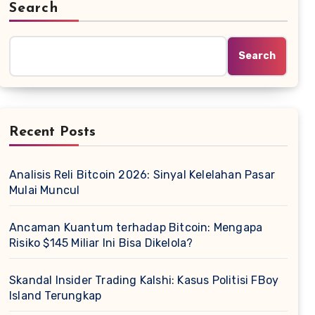
Search
Search
Recent Posts
Analisis Reli Bitcoin 2026: Sinyal Kelelahan Pasar
Mulai Muncul
Ancaman Kuantum terhadap Bitcoin: Mengapa
Risiko $145 Miliar Ini Bisa Dikelola?
Skandal Insider Trading Kalshi: Kasus Politisi FBoy
Island Terungkap