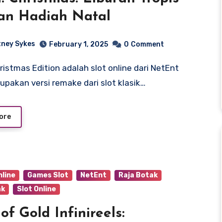
an Hadiah Natal
tney Sykes
February 1, 2025
0
Comment
pakan versi remake dari slot klasik…
ore
nline
Games Slot
NetEnt
Raja Botak
ak
Slot Online
of Gold Infinireels: