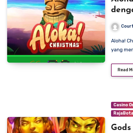
deng
Cour
Aloha! Christmas Edition adalah slot online dari NetEnt
yang meru
Read M
Casino O
RajaBot
Gods 