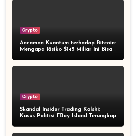
Crypto
Ancaman Kuantum terhadap Bitcoin:
Mengapa Risiko $145 Miliar Ini Bisa
Dikelola?
Crypto
Skandal Insider Trading Kalshi:
Kasus Politisi FBoy Island Terungkap