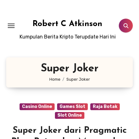
Skip
to
content
Robert C Atkinson
Kumpulan Berita Kripto Terupdate Hari Ini
Super Joker
Home
Super Joker
Casino Online
Games Slot
Raja Botak
Slot Online
Super Joker dari Pragmatic