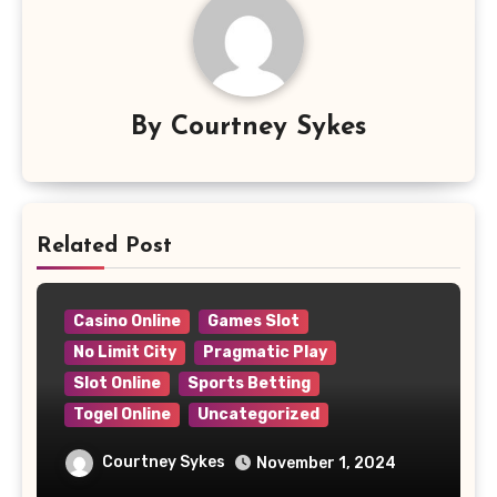
By
Courtney Sykes
Related Post
Casino Online
Games Slot
No Limit City
Pragmatic Play
Slot Online
Sports Betting
Togel Online
Uncategorized
Judi Online : Dampak dan
Courtney Sykes
November 1, 2024
Tantangannya