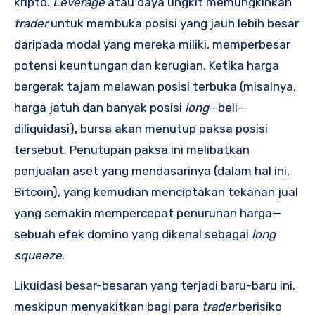
kripto.
Leverage
atau daya ungkit memungkinkan
trader
untuk membuka posisi yang jauh lebih besar
daripada modal yang mereka miliki, memperbesar
potensi keuntungan dan kerugian. Ketika harga
bergerak tajam melawan posisi terbuka (misalnya,
harga jatuh dan banyak posisi
long
—beli—
diliquidasi), bursa akan menutup paksa posisi
tersebut. Penutupan paksa ini melibatkan
penjualan aset yang mendasarinya (dalam hal ini,
Bitcoin), yang kemudian menciptakan tekanan jual
yang semakin mempercepat penurunan harga—
sebuah efek domino yang dikenal sebagai
long
squeeze
.
Likuidasi besar-besaran yang terjadi baru-baru ini,
meskipun menyakitkan bagi para
trader
berisiko