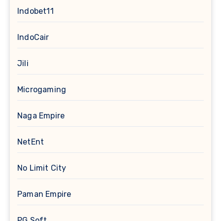
Indobet11
IndoCair
Jili
Microgaming
Naga Empire
NetEnt
No Limit City
Paman Empire
PG Soft