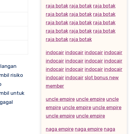
raja botak
raja botak
raja botak
raja botak
raja botak
raja botak
raja botak
raja botak
raja botak
raja botak
raja botak
raja botak
raja botak
raja botak
indocair
indocair
indocair
indocair
indocair
indocair
indocair
indocair
alangan
indocair
indocair
indocair
indocair
bil risiko
indocair
indocair
slot bonus new
p
member
mbil untuk
uncle empire
uncle empire
uncle
gagal
empire
uncle empire
uncle empire
uncle empire
uncle empire
naga empire
naga empire
naga