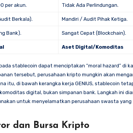
0 per akun.
Tidak Ada Perlindungan.
udit Berkala).
Mandiri / Audit Pihak Ketiga.
ng Bank).
Sangat Cepat (Blockchain).
al
Aset Digital/Komoditas
ada stablecoin dapat menciptakan “moral hazard” di k
mpanan tersebut, perusahaan kripto mungkin akan mengam
a itu, di bawah kerangka kerja GENIUS, stablecoin teta
komoditas digital, bukan simpanan bank. Langkah ini dia
igunakan untuk menyelamatkan perusahaan swasta yang 
r dan Bursa Kripto