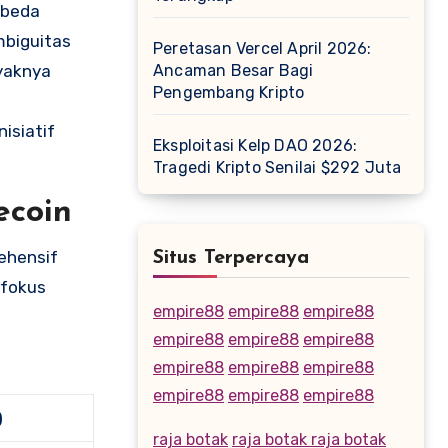
rbeda
mbiguitas
Peretasan Vercel April 2026:
yaknya
Ancaman Besar Bagi
Pengembang Kripto
isiatif
Eksploitasi Kelp DAO 2026:
Tragedi Kripto Senilai $292 Juta
ecoin
ehensif
Situs Terpercaya
 fokus
empire88
empire88
empire88
empire88
empire88
empire88
empire88
empire88
empire88
empire88
empire88
empire88
)
raja botak
raja botak
raja botak