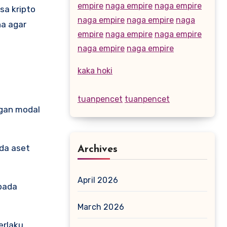
empire
naga empire
naga empire
sa kripto
naga empire
naga empire
naga
a agar
empire
naga empire
naga empire
naga empire
naga empire
kaka hoki
tuanpencet
tuanpencet
gan modal
ada aset
Archives
April 2026
 pada
March 2026
erlaku