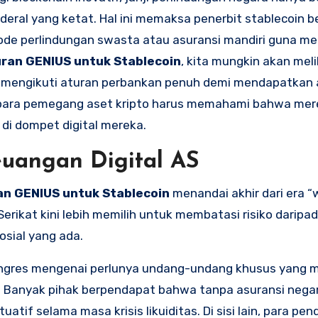
eral yang ketat. Hal ini memaksa penerbit stablecoin b
tode perlindungan swasta atau asuransi mandiri guna m
ran GENIUS untuk Stablecoin
, kita mungkin akan mel
ia mengikuti aturan perbankan penuh demi mendapatkan 
i, para pemegang aset kripto harus memahami bahwa me
di dompet digital mereka.
uangan Digital AS
an GENIUS untuk Stablecoin
menandai akhir dari era “
Serikat kini lebih memilih untuk membatasi risiko darip
osial yang ada.
Kongres mengenai perlunya undang-undang khusus yang 
. Banyak pihak berpendapat bahwa tanpa asuransi negar
atif selama masa krisis likuiditas. Di sisi lain, para pe