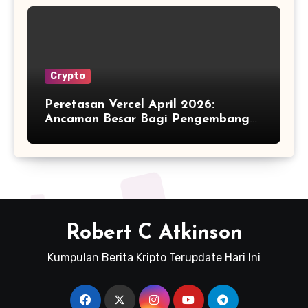
Crypto
Peretasan Vercel April 2026:
Ancaman Besar Bagi Pengembang
Kripto
Robert C Atkinson
Kumpulan Berita Kripto Terupdate Hari Ini