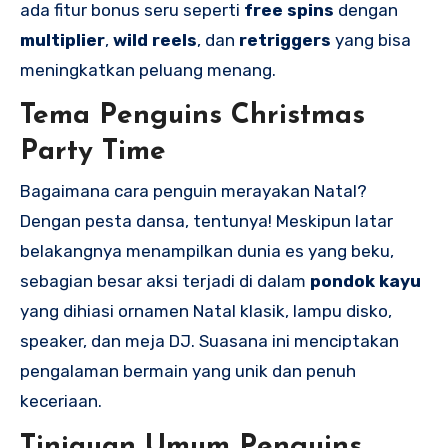
ada fitur bonus seru seperti
free spins
dengan
multiplier
,
wild reels
, dan
retriggers
yang bisa
meningkatkan peluang menang.
Tema Penguins Christmas
Party Time
Bagaimana cara penguin merayakan Natal?
Dengan pesta dansa, tentunya! Meskipun latar
belakangnya menampilkan dunia es yang beku,
sebagian besar aksi terjadi di dalam
pondok kayu
yang dihiasi ornamen Natal klasik, lampu disko,
speaker, dan meja DJ. Suasana ini menciptakan
pengalaman bermain yang unik dan penuh
keceriaan.
Tinjauan Umum Penguins