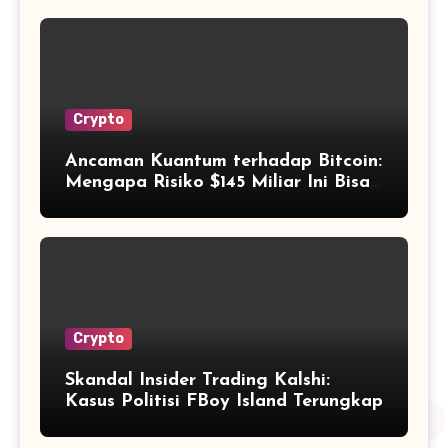
Crypto
Ancaman Kuantum terhadap Bitcoin:
Mengapa Risiko $145 Miliar Ini Bisa
Dikelola?
Crypto
Skandal Insider Trading Kalshi:
Kasus Politisi FBoy Island Terungkap