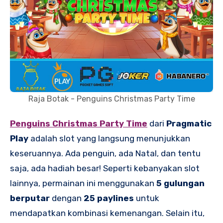
Raja Botak - Penguins Christmas Party Time
Penguins Christmas Party Time
dari
Pragmatic
Play
adalah slot yang langsung menunjukkan
keseruannya. Ada penguin, ada Natal, dan tentu
saja, ada hadiah besar! Seperti kebanyakan slot
lainnya, permainan ini menggunakan
5 gulungan
berputar
dengan
25 paylines
untuk
mendapatkan kombinasi kemenangan. Selain itu,