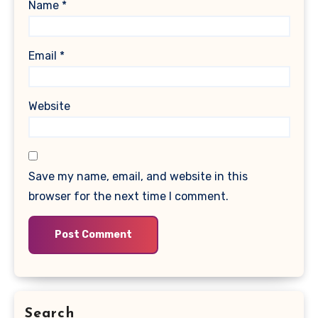
Name
*
Email
*
Website
Save my name, email, and website in this
browser for the next time I comment.
Search