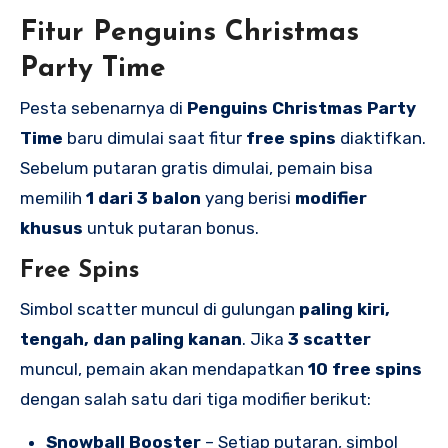
Fitur Penguins Christmas
Party Time
Pesta sebenarnya di
Penguins Christmas Party
Time
baru dimulai saat fitur
free spins
diaktifkan.
Sebelum putaran gratis dimulai, pemain bisa
memilih
1 dari 3 balon
yang berisi
modifier
khusus
untuk putaran bonus.
Free Spins
Simbol scatter muncul di gulungan
paling kiri,
tengah, dan paling kanan
. Jika
3 scatter
muncul, pemain akan mendapatkan
10 free spins
dengan salah satu dari tiga modifier berikut:
Snowball Booster
– Setiap putaran, simbol