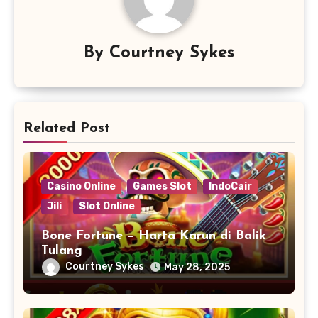
By
Courtney Sykes
Related Post
Casino Online
Games Slot
IndoCair
Jili
Slot Online
Bone Fortune – Harta Karun di Balik
Tulang
Courtney Sykes
May 28, 2025