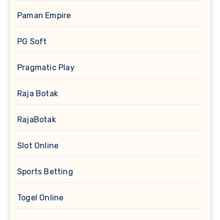
Paman Empire
PG Soft
Pragmatic Play
Raja Botak
RajaBotak
Slot Online
Sports Betting
Togel Online