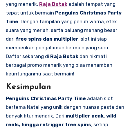
yang menarik,
Raja Botak
adalah tempat yang
tepat untuk bermain
Penguins Christmas Party
Time
. Dengan tampilan yang penuh warna, efek
suara yang meriah, serta peluang menang besar
dari
free spins dan multiplier
, slot ini siap
memberikan pengalaman bermain yang seru.
Daftar sekarang di
Raja Botak
dan nikmati
berbagai promo menarik yang bisa menambah
keuntunganmu saat bermain!
Kesimpulan
Penguins Christmas Party Time
adalah slot
bertema Natal yang unik dengan nuansa pesta dan
banyak fitur menarik. Dari
multiplier acak, wild
reels, hingga retrigger free spins
, setiap