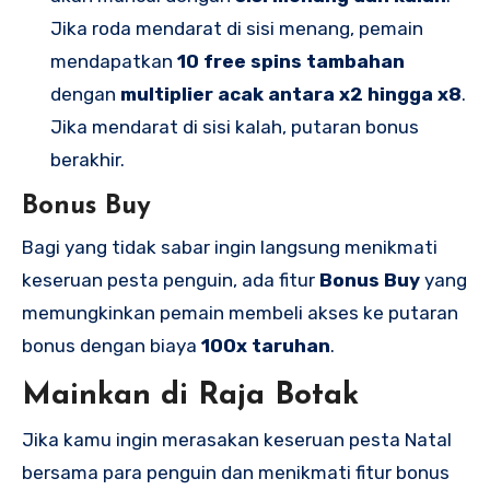
Jika roda mendarat di sisi menang, pemain
mendapatkan
10 free spins tambahan
dengan
multiplier acak antara x2 hingga x8
.
Jika mendarat di sisi kalah, putaran bonus
berakhir.
Bonus Buy
Bagi yang tidak sabar ingin langsung menikmati
keseruan pesta penguin, ada fitur
Bonus Buy
yang
memungkinkan pemain membeli akses ke putaran
bonus dengan biaya
100x taruhan
.
Mainkan di Raja Botak
Jika kamu ingin merasakan keseruan pesta Natal
bersama para penguin dan menikmati fitur bonus