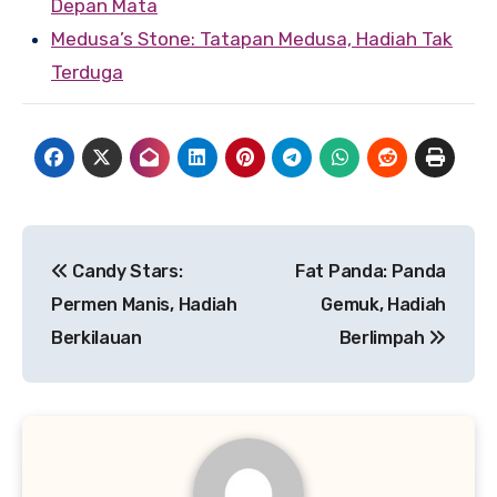
Depan Mata
Medusa’s Stone: Tatapan Medusa, Hadiah Tak
Terduga
Post
Candy Stars:
Fat Panda: Panda
navigation
Permen Manis, Hadiah
Gemuk, Hadiah
Berkilauan
Berlimpah