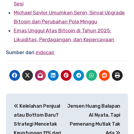
Sesi
Michael Saylor Umumkan Senin, Sinyal Upgrade
Bitcoin dari Perubahan Pola Minggu
Emas Unggul Atas Bitcoin di Tahun 2025:
Likuiditas, Perdagangan, dan Kepercayaan
Sumber dari
indocair
Post
Kelelahan Penjual
Jensen Huang Balapan
navigation
atau Bottom Baru?
AI Nyata, Tapi
Strategi Mencetak
Pemenang Mutlak Tak
Keuntungan 11% dari
Ada