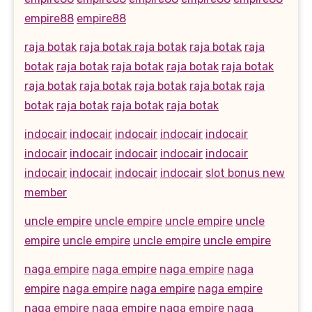
empire88
empire88
raja botak
raja botak
raja botak
raja botak
raja
botak
raja botak
raja botak
raja botak
raja botak
raja botak
raja botak
raja botak
raja botak
raja
botak
raja botak
raja botak
raja botak
indocair
indocair
indocair
indocair
indocair
indocair
indocair
indocair
indocair
indocair
indocair
indocair
indocair
indocair
slot bonus new
member
uncle empire
uncle empire
uncle empire
uncle
empire
uncle empire
uncle empire
uncle empire
naga empire
naga empire
naga empire
naga
empire
naga empire
naga empire
naga empire
naga empire
naga empire
naga empire
naga