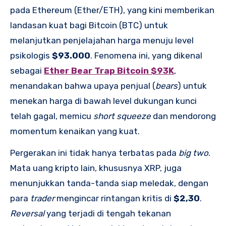
pada Ethereum (Ether/ETH), yang kini memberikan
landasan kuat bagi Bitcoin (BTC) untuk
melanjutkan penjelajahan harga menuju level
psikologis
$93.000
. Fenomena ini, yang dikenal
sebagai
Ether Bear Trap Bitcoin $93K
,
menandakan bahwa upaya penjual (
bears
) untuk
menekan harga di bawah level dukungan kunci
telah gagal, memicu
short squeeze
dan mendorong
momentum kenaikan yang kuat.
Pergerakan ini tidak hanya terbatas pada
big two
.
Mata uang kripto lain, khususnya XRP, juga
menunjukkan tanda-tanda siap meledak, dengan
para
trader
mengincar rintangan kritis di
$2,30
.
Reversal
yang terjadi di tengah tekanan