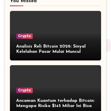
You Missed
Crypto
Analisis Reli Bitcoin 2026: Sinyal
Kelelahan Pasar Mulai Muncul
Crypto
Ancaman Kuantum terhadap Bitcoin:
Mengapa Risiko $145 Miliar Ini Bisa