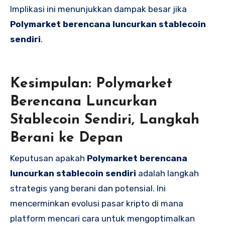
Implikasi ini menunjukkan dampak besar jika
Polymarket berencana luncurkan stablecoin
sendiri
.
Kesimpulan:
Polymarket
Berencana Luncurkan
Stablecoin Sendiri
, Langkah
Berani ke Depan
Keputusan apakah
Polymarket berencana
luncurkan stablecoin sendiri
adalah langkah
strategis yang berani dan potensial. Ini
mencerminkan evolusi pasar kripto di mana
platform mencari cara untuk mengoptimalkan