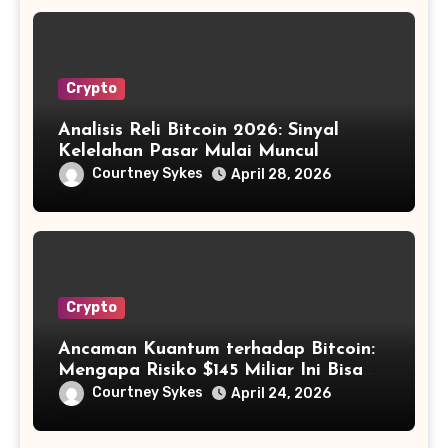
Crypto
Analisis Reli Bitcoin 2026: Sinyal
Kelelahan Pasar Mulai Muncul
Courtney Sykes
April 28, 2026
Crypto
Ancaman Kuantum terhadap Bitcoin:
Mengapa Risiko $145 Miliar Ini Bisa
Dikelola?
Courtney Sykes
April 24, 2026