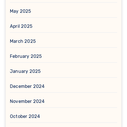
May 2025
April 2025
March 2025
February 2025
January 2025
December 2024
November 2024
October 2024