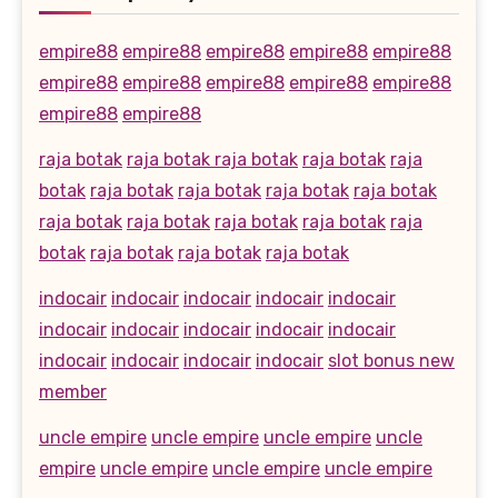
empire88
empire88
empire88
empire88
empire88
empire88
empire88
empire88
empire88
empire88
empire88
empire88
raja botak
raja botak
raja botak
raja botak
raja
botak
raja botak
raja botak
raja botak
raja botak
raja botak
raja botak
raja botak
raja botak
raja
botak
raja botak
raja botak
raja botak
indocair
indocair
indocair
indocair
indocair
indocair
indocair
indocair
indocair
indocair
indocair
indocair
indocair
indocair
slot bonus new
member
uncle empire
uncle empire
uncle empire
uncle
empire
uncle empire
uncle empire
uncle empire