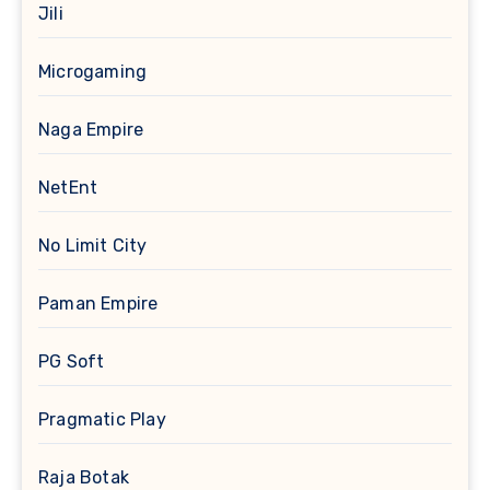
Jili
Microgaming
Naga Empire
NetEnt
No Limit City
Paman Empire
PG Soft
Pragmatic Play
Raja Botak