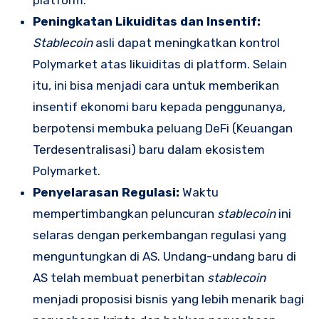
platform.
Peningkatan Likuiditas dan Insentif:
Stablecoin
asli dapat meningkatkan kontrol
Polymarket atas likuiditas di platform. Selain
itu, ini bisa menjadi cara untuk memberikan
insentif ekonomi baru kepada penggunanya,
berpotensi membuka peluang DeFi (Keuangan
Terdesentralisasi) baru dalam ekosistem
Polymarket.
Penyelarasan Regulasi:
Waktu
mempertimbangkan peluncuran
stablecoin
ini
selaras dengan perkembangan regulasi yang
menguntungkan di AS. Undang-undang baru di
AS telah membuat penerbitan
stablecoin
menjadi proposisi bisnis yang lebih menarik bagi