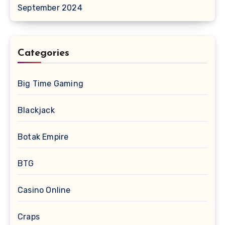
September 2024
Categories
Big Time Gaming
Blackjack
Botak Empire
BTG
Casino Online
Craps