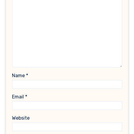
Name
*
Email
*
Website