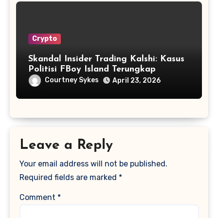
Crypto
Skandal Insider Trading Kalshi: Kasus
Politisi FBoy Island Terungkap
Courtney Sykes
April 23, 2026
Leave a Reply
Your email address will not be published.
Required fields are marked
*
Comment
*