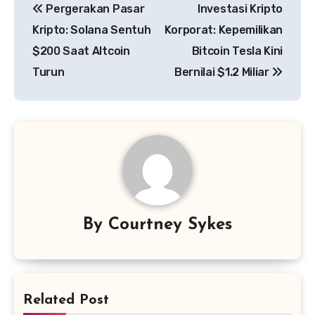
Pergerakan Pasar
Investasi Kripto
navigation
Kripto: Solana Sentuh
Korporat: Kepemilikan
$200 Saat Altcoin
Bitcoin Tesla Kini
Turun
Bernilai $1.2 Miliar
By
Courtney Sykes
Related Post