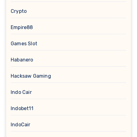
Crypto
Empire88
Games Slot
Habanero
Hacksaw Gaming
Indo Cair
Indobet11
IndoCair