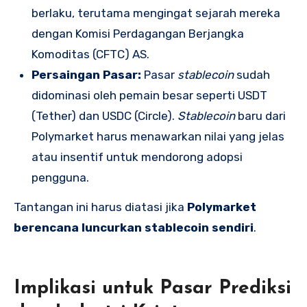
berlaku, terutama mengingat sejarah mereka
dengan Komisi Perdagangan Berjangka
Komoditas (CFTC) AS.
Persaingan Pasar:
Pasar
stablecoin
sudah
didominasi oleh pemain besar seperti USDT
(Tether) dan USDC (Circle).
Stablecoin
baru dari
Polymarket harus menawarkan nilai yang jelas
atau insentif untuk mendorong adopsi
pengguna.
Tantangan ini harus diatasi jika
Polymarket
berencana luncurkan stablecoin sendiri
.
Implikasi untuk Pasar Prediksi