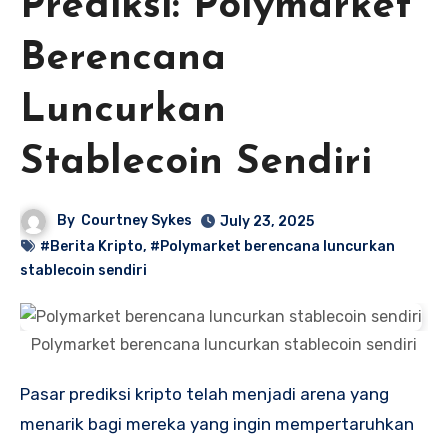
Prediksi: Polymarket
Berencana
Luncurkan
Stablecoin Sendiri
By
Courtney Sykes
July 23, 2025
#Berita Kripto
,
#Polymarket berencana luncurkan
stablecoin sendiri
Polymarket berencana luncurkan stablecoin sendiri
Pasar prediksi kripto telah menjadi arena yang
menarik bagi mereka yang ingin mempertaruhkan