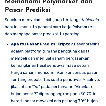
Memahami Polymarket dan
Pasar Prediksi
Sebelum menyelami lebih jauh tentang
stablecoin
baru ini, mari kita pahami cara kerja Polymarket
dan mengapa pasar prediksi itu penting.
Apa Itu Pasar Prediksi Kripto?
Pasar prediksi
adalah platform di mana pengguna dapat
membeli dan menjual saham berdasarkan
kemungkinan hasil peristiwa masa depan.
Harga saham mencerminkan konsensus pasar
tentang probabilitas suatu peristiwa. Misalnya,
jika saham “Ya” pada pertanyaan “Akankah
hujan besok?” diperdagangkan pada $0,70, ini
berarti pasar meyakini ada peluang 70% hujan