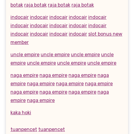
botak
raja botak
raja botak
raja botak
indocair
indocair
indocair
indocair
indocair
indocair
indocair
indocair
indocair
indocair
indocair
indocair
indocair
indocair
slot bonus new
member
uncle empire
uncle empire
uncle empire
uncle
empire
uncle empire
uncle empire
uncle empire
naga empire
naga empire
naga empire
naga
empire
naga empire
naga empire
naga empire
naga empire
naga empire
naga empire
naga
empire
naga empire
kaka hoki
tuanpencet
tuanpencet