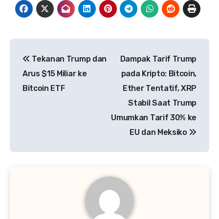
Post
Tekanan Trump dan
Dampak Tarif Trump
navigation
Arus $15 Miliar ke
pada Kripto: Bitcoin,
Bitcoin ETF
Ether Tentatif, XRP
Stabil Saat Trump
Umumkan Tarif 30% ke
EU dan Meksiko