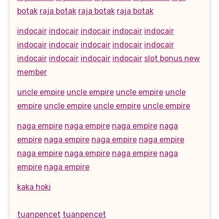
botak
raja botak
raja botak
raja botak
indocair
indocair
indocair
indocair
indocair
indocair
indocair
indocair
indocair
indocair
indocair
indocair
indocair
indocair
slot bonus new
member
uncle empire
uncle empire
uncle empire
uncle
empire
uncle empire
uncle empire
uncle empire
naga empire
naga empire
naga empire
naga
empire
naga empire
naga empire
naga empire
naga empire
naga empire
naga empire
naga
empire
naga empire
kaka hoki
tuanpencet
tuanpencet