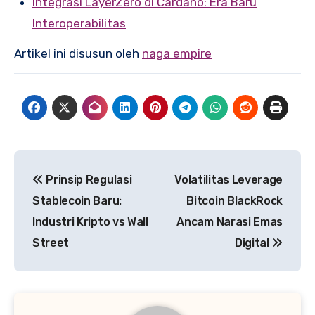
Integrasi LayerZero di Cardano: Era Baru
Interoperabilitas
Artikel ini disusun oleh
naga empire
Post
Prinsip Regulasi
Volatilitas Leverage
navigation
Stablecoin Baru:
Bitcoin BlackRock
Industri Kripto vs Wall
Ancam Narasi Emas
Street
Digital