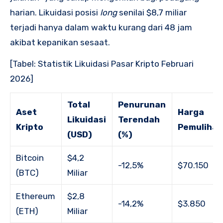
harian. Likuidasi posisi
long
senilai $8,7 miliar
terjadi hanya dalam waktu kurang dari 48 jam
akibat kepanikan sesaat.
[Tabel: Statistik Likuidasi Pasar Kripto Februari
2026]
Total
Penurunan
Aset
Harga
Likuidasi
Terendah
Kripto
Pemuliha
(USD)
(%)
Bitcoin
$4,2
-12,5%
$70.150
(BTC)
Miliar
Ethereum
$2,8
-14,2%
$3.850
(ETH)
Miliar