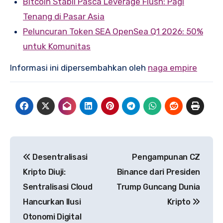
Bitcoin Stabil Pasca Leverage Flush: Pagi
Tenang di Pasar Asia
Peluncuran Token SEA OpenSea Q1 2026: 50%
untuk Komunitas
Informasi ini dipersembahkan oleh
naga empire
Post
Desentralisasi
Pengampunan CZ
navigation
Kripto Diuji:
Binance dari Presiden
Sentralisasi Cloud
Trump Guncang Dunia
Hancurkan Ilusi
Kripto
Otonomi Digital