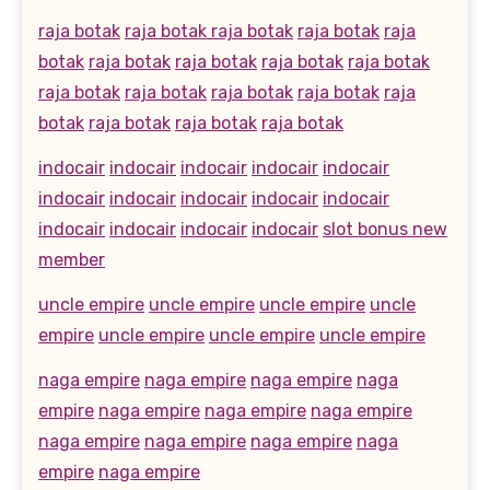
raja botak
raja botak
raja botak
raja botak
raja
botak
raja botak
raja botak
raja botak
raja botak
raja botak
raja botak
raja botak
raja botak
raja
botak
raja botak
raja botak
raja botak
indocair
indocair
indocair
indocair
indocair
indocair
indocair
indocair
indocair
indocair
indocair
indocair
indocair
indocair
slot bonus new
member
uncle empire
uncle empire
uncle empire
uncle
empire
uncle empire
uncle empire
uncle empire
naga empire
naga empire
naga empire
naga
empire
naga empire
naga empire
naga empire
naga empire
naga empire
naga empire
naga
empire
naga empire