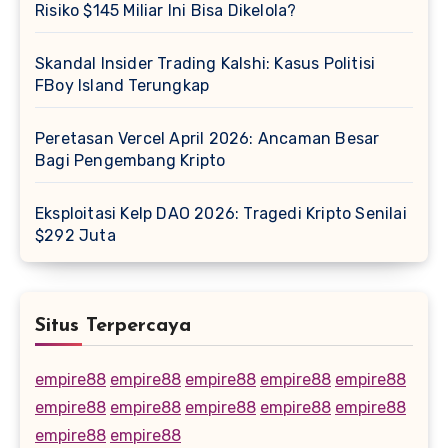
Risiko $145 Miliar Ini Bisa Dikelola?
Skandal Insider Trading Kalshi: Kasus Politisi
FBoy Island Terungkap
Peretasan Vercel April 2026: Ancaman Besar
Bagi Pengembang Kripto
Eksploitasi Kelp DAO 2026: Tragedi Kripto Senilai
$292 Juta
Situs Terpercaya
empire88
empire88
empire88
empire88
empire88
empire88
empire88
empire88
empire88
empire88
empire88
empire88