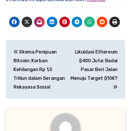
Post
Skema Penipuan
Likuidasi Ethereum
navigation
Bitcoin: Korban
$400 Juta: Badai
Kehilangan Rp 1,5
Pasar Beri Jalan
Triliun dalam Serangan
Menuju Target $10K?
Rekayasa Sosial