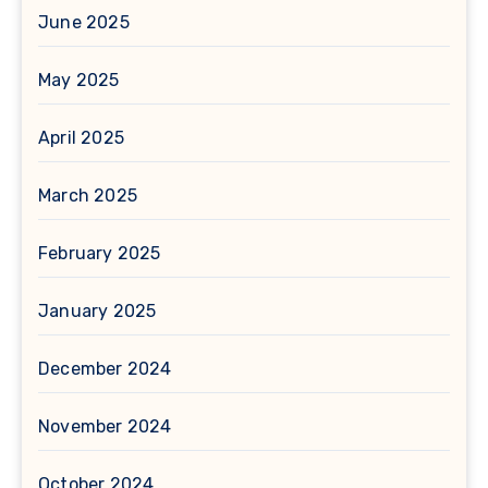
June 2025
May 2025
April 2025
March 2025
February 2025
January 2025
December 2024
November 2024
October 2024