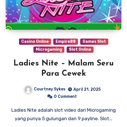
Casino Online
Empire88
Games Slot
Microgaming
Slot Online
Ladies Nite – Malam Seru
Para Cewek
Courtney Sykes
April 21, 2025
0
Comment
Ladies Nite adalah slot video dari Microgaming
yang punya 5 gulungan dan 9 payline. Slot…