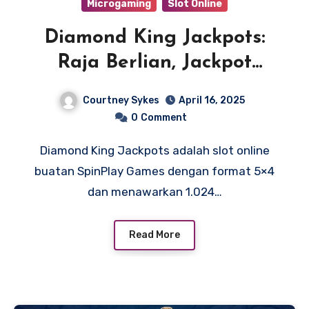
Microgaming
Slot Online
Diamond King Jackpots:
Raja Berlian, Jackpot
Menanti
Courtney Sykes
April 16, 2025
0
Comment
Diamond King Jackpots adalah slot online
buatan SpinPlay Games dengan format 5×4
dan menawarkan 1.024…
Read More