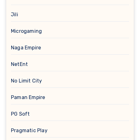
Jili
Microgaming
Naga Empire
NetEnt
No Limit City
Paman Empire
PG Soft
Pragmatic Play