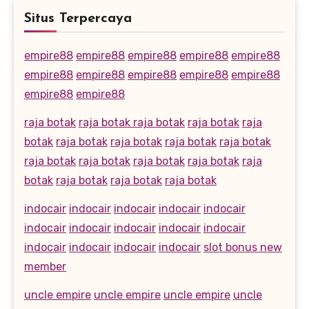
Situs Terpercaya
empire88
empire88
empire88
empire88
empire88
empire88
empire88
empire88
empire88
empire88
empire88
empire88
raja botak
raja botak
raja botak
raja botak
raja
botak
raja botak
raja botak
raja botak
raja botak
raja botak
raja botak
raja botak
raja botak
raja
botak
raja botak
raja botak
raja botak
indocair
indocair
indocair
indocair
indocair
indocair
indocair
indocair
indocair
indocair
indocair
indocair
indocair
indocair
slot bonus new
member
uncle empire
uncle empire
uncle empire
uncle