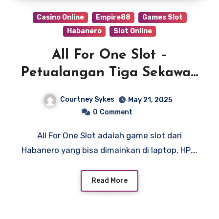
Casino Online
Empire88
Games Slot
Habanero
Slot Online
All For One Slot –
Petualangan Tiga Sekawan
Berhadiah
Courtney Sykes
May 21, 2025
0
Comment
All For One Slot adalah game slot dari
Habanero yang bisa dimainkan di laptop, HP,…
Read More