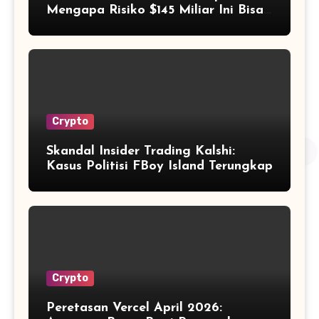
Mengapa Risiko $145 Miliar Ini Bisa
Dikelola?
Crypto
Skandal Insider Trading Kalshi:
Kasus Politisi FBoy Island Terungkap
Crypto
Peretasan Vercel April 2026: