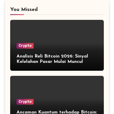
You Missed
Crypto
Analisis Reli Bitcoin 2026: Sinyal
Kelelahan Pasar Mulai Muncul
Crypto
Ancaman Kuantum terhadap Bitcoin: