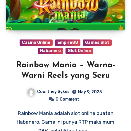
Casino Online
Empire88
Games Slot
Habanero
Slot Online
Rainbow Mania – Warna-
Warni Reels yang Seru
Courtney Sykes
May 9, 2025
0
Comment
Rainbow Mania adalah slot online buatan
Habanero. Game ini punya RTP maksimum
98%, volatilitas tinggi,…