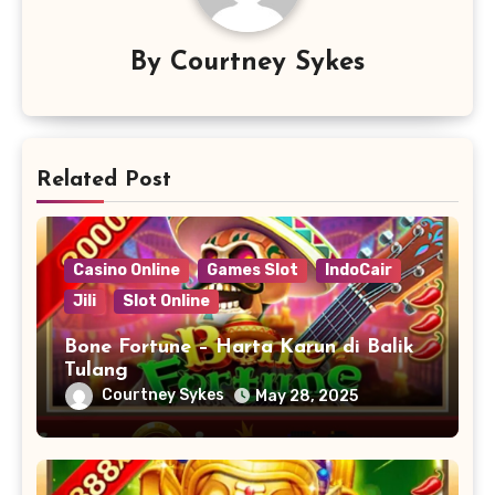
By
Courtney Sykes
Related Post
Casino Online
Games Slot
IndoCair
Jili
Slot Online
Bone Fortune – Harta Karun di Balik
Tulang
Courtney Sykes
May 28, 2025