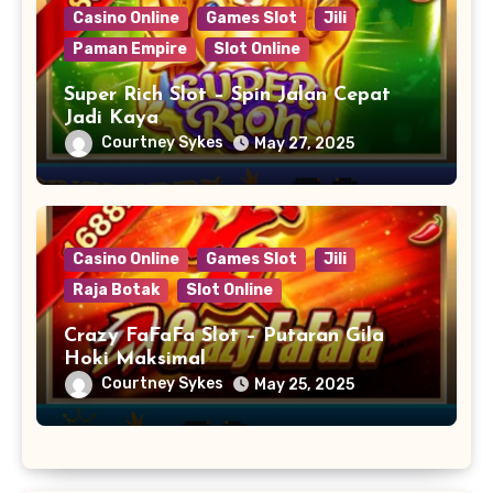
Casino Online
Games Slot
Jili
Paman Empire
Slot Online
Super Rich Slot – Spin Jalan Cepat
Jadi Kaya
Courtney Sykes
May 27, 2025
Casino Online
Games Slot
Jili
Raja Botak
Slot Online
Crazy FaFaFa Slot – Putaran Gila
Hoki Maksimal
Courtney Sykes
May 25, 2025