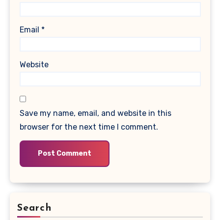
Email
*
Website
Save my name, email, and website in this
browser for the next time I comment.
Search