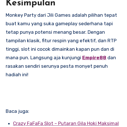
Kesimpulan
Monkey Party dari Jili Games adalah pilihan tepat
buat kamu yang suka gameplay sederhana tapi
tetap punya potensi menang besar. Dengan
tampilan klasik, fitur respin yang efektif, dan RTP
tinggi, slot ini cocok dimainkan kapan pun dan di
mana pun. Langsung aja kunjungi
Empire88
dan
rasakan sendiri serunya pesta monyet penuh
hadiah ini!
Baca juga:
Crazy FaFaFa Slot – Putaran Gila Hoki Maksimal