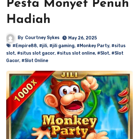
Pesta Monyet Penuh
Hadiah
By
Courtney Sykes
May 26, 2025
#Empire88
,
#jili
,
#jili gaming
,
#Monkey Party
,
#situs
slot
,
#situs slot gacor
,
#situs slot online
,
#Slot
,
#Slot
Gacor
,
#Slot Online