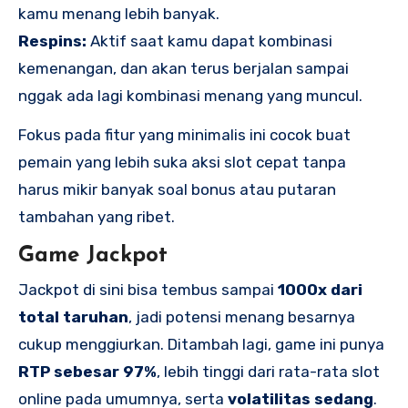
kamu menang lebih banyak.
Respins:
Aktif saat kamu dapat kombinasi
kemenangan, dan akan terus berjalan sampai
nggak ada lagi kombinasi menang yang muncul.
Fokus pada fitur yang minimalis ini cocok buat
pemain yang lebih suka aksi slot cepat tanpa
harus mikir banyak soal bonus atau putaran
tambahan yang ribet.
Game Jackpot
Jackpot di sini bisa tembus sampai
1000x dari
total taruhan
, jadi potensi menang besarnya
cukup menggiurkan. Ditambah lagi, game ini punya
RTP sebesar 97%
, lebih tinggi dari rata-rata slot
online pada umumnya, serta
volatilitas sedang
.