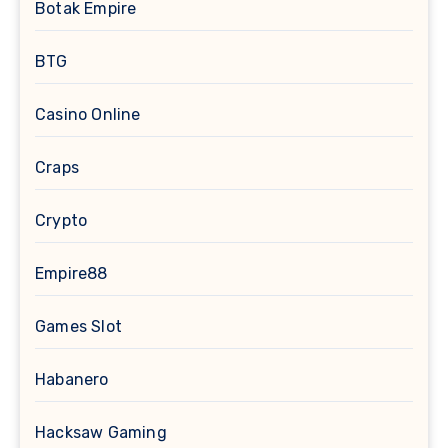
Botak Empire
BTG
Casino Online
Craps
Crypto
Empire88
Games Slot
Habanero
Hacksaw Gaming