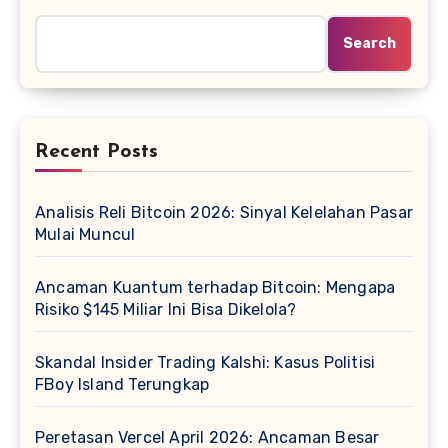
Search
Recent Posts
Analisis Reli Bitcoin 2026: Sinyal Kelelahan Pasar
Mulai Muncul
Ancaman Kuantum terhadap Bitcoin: Mengapa
Risiko $145 Miliar Ini Bisa Dikelola?
Skandal Insider Trading Kalshi: Kasus Politisi
FBoy Island Terungkap
Peretasan Vercel April 2026: Ancaman Besar