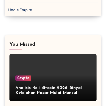
Uncle Empire
You Missed
Crypto
Analisis Reli Bitcoin 2026: Sinyal
Kelelahan Pasar Mulai Muncul