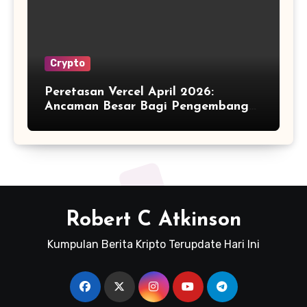
Crypto
Peretasan Vercel April 2026:
Ancaman Besar Bagi Pengembang
Kripto
Robert C Atkinson
Kumpulan Berita Kripto Terupdate Hari Ini