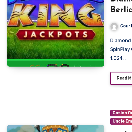
Berli
Cour
Diamond King Jackpots adalah slot online buatan
SpinPlay
1.024…
Read M
Casino O
Uncle Em