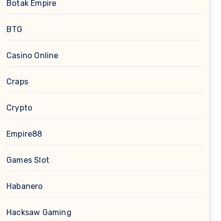
Botak Empire
BTG
Casino Online
Craps
Crypto
Empire88
Games Slot
Habanero
Hacksaw Gaming