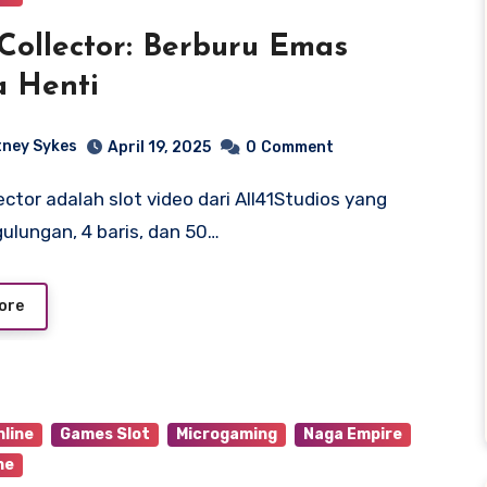
Collector: Berburu Emas
a Henti
tney Sykes
April 19, 2025
0
Comment
ulungan, 4 baris, dan 50…
ore
nline
Games Slot
Microgaming
Naga Empire
ne