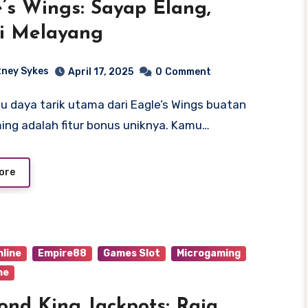
’s Wings: Sayap Elang,
ki Melayang
tney Sykes
April 17, 2025
0
Comment
ing adalah fitur bonus uniknya. Kamu…
ore
nline
Empire88
Games Slot
Microgaming
ne
nd King Jackpots: Raja