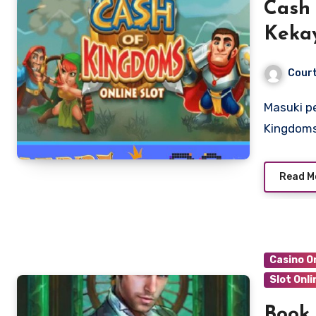
Cash 
Keka
Cour
Masuki pertarungan bergaya battle royale dalam Cash of
Kingdoms
Read M
Casino O
Slot Onli
Book 