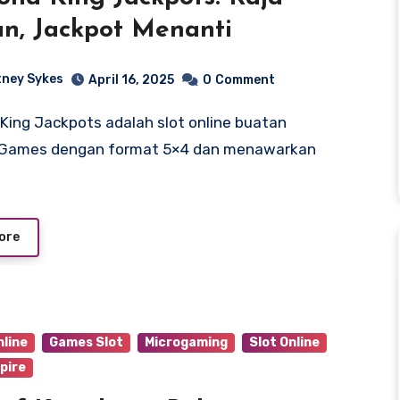
an, Jackpot Menanti
tney Sykes
April 16, 2025
0
Comment
 Games dengan format 5×4 dan menawarkan
ore
nline
Games Slot
Microgaming
Slot Online
pire