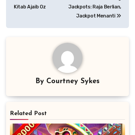
navigation
Kitab Ajaib Oz
Jackpots: Raja Berlian,
Jackpot Menanti
By
Courtney Sykes
Related Post