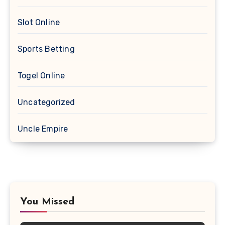
Slot Online
Sports Betting
Togel Online
Uncategorized
Uncle Empire
You Missed