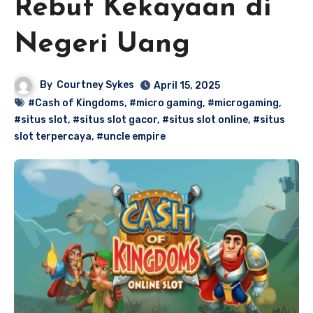
Rebut Kekayaan di
Negeri Uang
By
Courtney Sykes
April 15, 2025
#Cash of Kingdoms
,
#micro gaming
,
#microgaming
,
#situs slot
,
#situs slot gacor
,
#situs slot online
,
#situs
slot terpercaya
,
#uncle empire