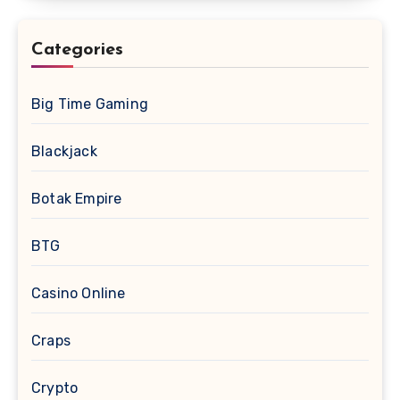
Categories
Big Time Gaming
Blackjack
Botak Empire
BTG
Casino Online
Craps
Crypto