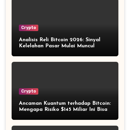
Crypto
Analisis Reli Bitcoin 2026: Sinyal
Kelelahan Pasar Mulai Muncul
Crypto
Ancaman Kuantum terhadap Bitcoin:
Mengapa Risiko $145 Miliar Ini Bisa
Dikelola?