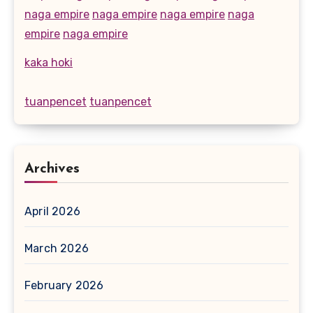
naga empire
naga empire
naga empire
naga
empire
naga empire
kaka hoki
tuanpencet
tuanpencet
Archives
April 2026
March 2026
February 2026