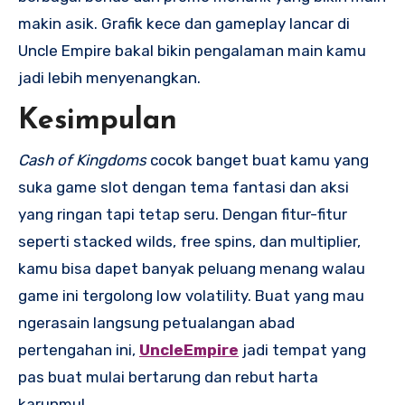
makin asik. Grafik kece dan gameplay lancar di
Uncle Empire bakal bikin pengalaman main kamu
jadi lebih menyenangkan.
Kesimpulan
Cash of Kingdoms
cocok banget buat kamu yang
suka game slot dengan tema fantasi dan aksi
yang ringan tapi tetap seru. Dengan fitur-fitur
seperti stacked wilds, free spins, dan multiplier,
kamu bisa dapet banyak peluang menang walau
game ini tergolong low volatility. Buat yang mau
ngerasain langsung petualangan abad
pertengahan ini,
UncleEmpire
jadi tempat yang
pas buat mulai bertarung dan rebut harta
karunmu!