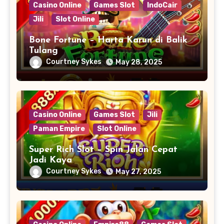
Casino Online
Games Slot
IndoCair
Jili
Slot Online
Bone Fortune – Harta Karun di Balik
Tulang
Courtney Sykes
May 28, 2025
Casino Online
Games Slot
Jili
Paman Empire
Slot Online
Super Rich Slot – Spin Jalan Cepat
Jadi Kaya
Courtney Sykes
May 27, 2025