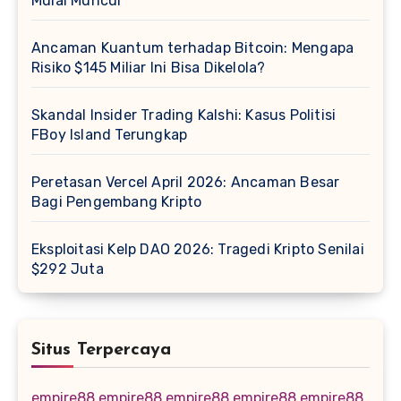
Mulai Muncul
Ancaman Kuantum terhadap Bitcoin: Mengapa
Risiko $145 Miliar Ini Bisa Dikelola?
Skandal Insider Trading Kalshi: Kasus Politisi
FBoy Island Terungkap
Peretasan Vercel April 2026: Ancaman Besar
Bagi Pengembang Kripto
Eksploitasi Kelp DAO 2026: Tragedi Kripto Senilai
$292 Juta
Situs Terpercaya
empire88
empire88
empire88
empire88
empire88