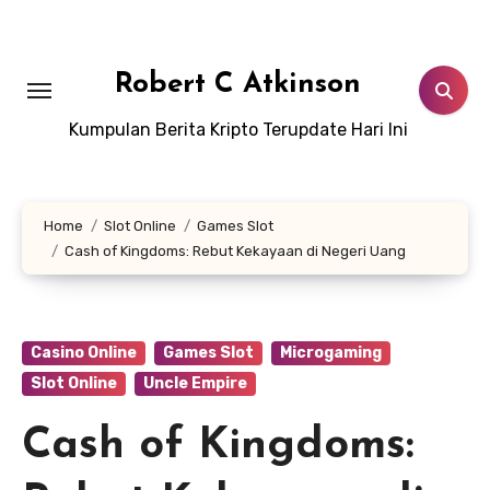
Skip
to
content
Robert C Atkinson
Kumpulan Berita Kripto Terupdate Hari Ini
Home
Slot Online
Games Slot
Cash of Kingdoms: Rebut Kekayaan di Negeri Uang
Casino Online
Games Slot
Microgaming
Slot Online
Uncle Empire
Cash of Kingdoms: