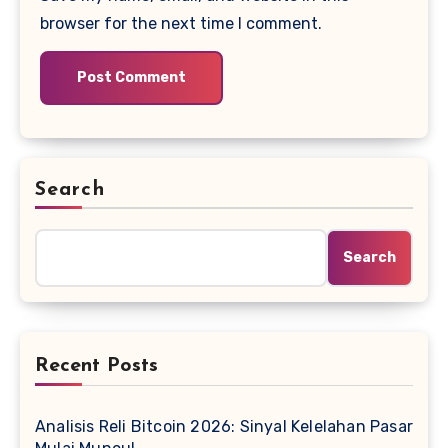
browser for the next time I comment.
Search
Search
Recent Posts
Analisis Reli Bitcoin 2026: Sinyal Kelelahan Pasar