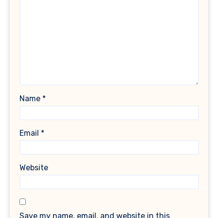
Name
*
Email
*
Website
Save my name, email, and website in this