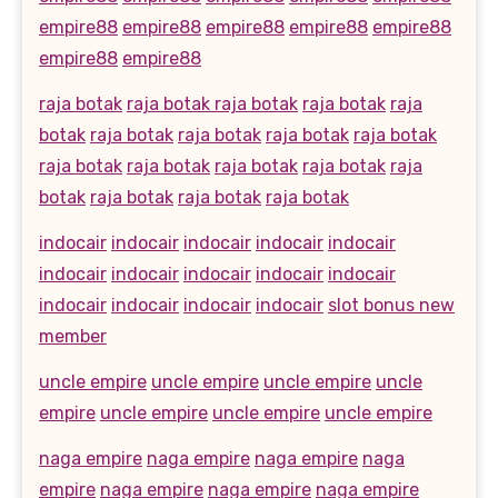
empire88
empire88
empire88
empire88
empire88
empire88
empire88
raja botak
raja botak
raja botak
raja botak
raja
botak
raja botak
raja botak
raja botak
raja botak
raja botak
raja botak
raja botak
raja botak
raja
botak
raja botak
raja botak
raja botak
indocair
indocair
indocair
indocair
indocair
indocair
indocair
indocair
indocair
indocair
indocair
indocair
indocair
indocair
slot bonus new
member
uncle empire
uncle empire
uncle empire
uncle
empire
uncle empire
uncle empire
uncle empire
naga empire
naga empire
naga empire
naga
empire
naga empire
naga empire
naga empire