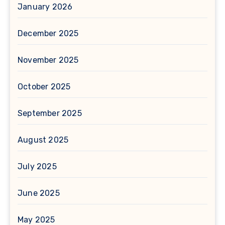
January 2026
December 2025
November 2025
October 2025
September 2025
August 2025
July 2025
June 2025
May 2025