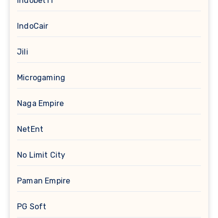
Indobet11
IndoCair
Jili
Microgaming
Naga Empire
NetEnt
No Limit City
Paman Empire
PG Soft