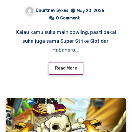
Courtney Sykes
May 20, 2025
0
Comment
Kalau kamu suka main bowling, pasti bakal
suka juga sama Super Strike Slot dari
Habanero.…
Read More