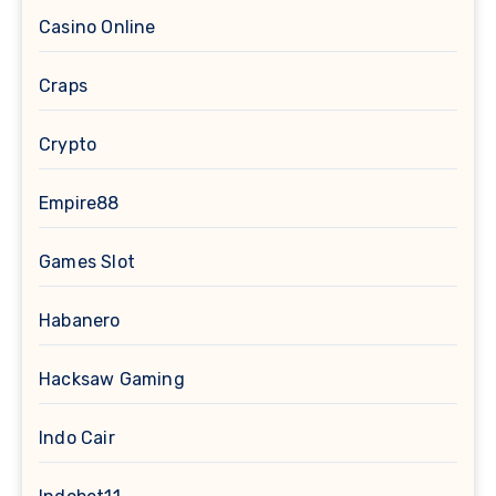
Casino Online
Craps
Crypto
Empire88
Games Slot
Habanero
Hacksaw Gaming
Indo Cair