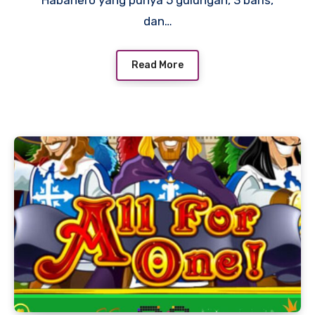
dan…
Read More