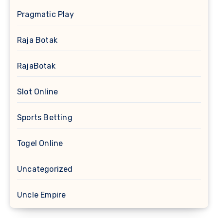
Pragmatic Play
Raja Botak
RajaBotak
Slot Online
Sports Betting
Togel Online
Uncategorized
Uncle Empire