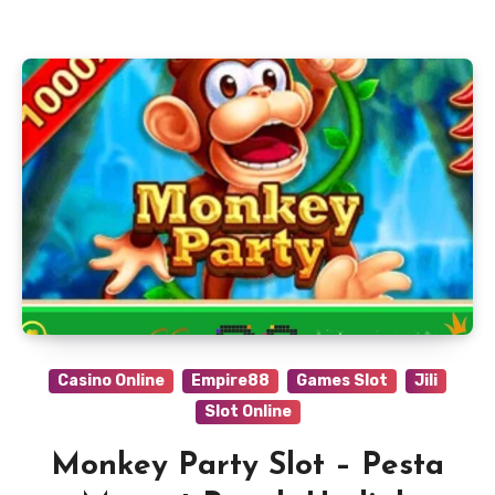
Casino Online
Empire88
Games Slot
Jili
Slot Online
Monkey Party Slot – Pesta