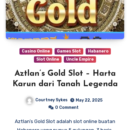
Casino Online
Games Slot
Habanero
Slot Online
Uncle Empire
Aztlan’s Gold Slot – Harta
Karun dari Tanah Legenda
Courtney Sykes
May 22, 2025
0
Comment
Aztlan’s Gold Slot adalah slot online buatan
Habanero yang punya 5 gulungan, 3 baris,