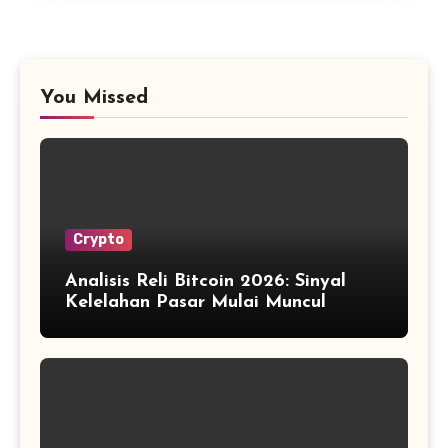
You Missed
Crypto
Analisis Reli Bitcoin 2026: Sinyal
Kelelahan Pasar Mulai Muncul