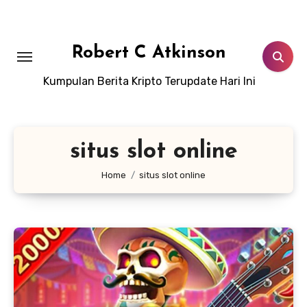
Skip
to
content
Robert C Atkinson
Kumpulan Berita Kripto Terupdate Hari Ini
situs slot online
Home
situs slot online