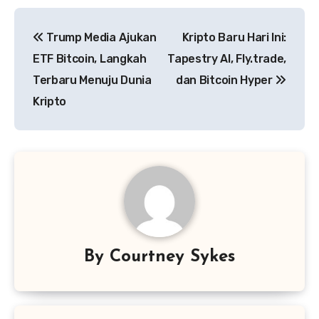
Post
Trump Media Ajukan
Kripto Baru Hari Ini:
navigation
ETF Bitcoin, Langkah
Tapestry AI, Fly.trade,
Terbaru Menuju Dunia
dan Bitcoin Hyper
Kripto
By
Courtney Sykes