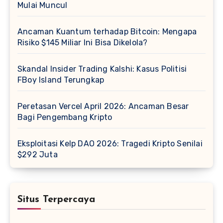
Mulai Muncul
Ancaman Kuantum terhadap Bitcoin: Mengapa
Risiko $145 Miliar Ini Bisa Dikelola?
Skandal Insider Trading Kalshi: Kasus Politisi
FBoy Island Terungkap
Peretasan Vercel April 2026: Ancaman Besar
Bagi Pengembang Kripto
Eksploitasi Kelp DAO 2026: Tragedi Kripto Senilai
$292 Juta
Situs Terpercaya