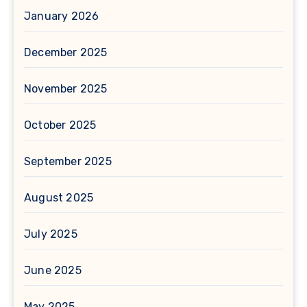
January 2026
December 2025
November 2025
October 2025
September 2025
August 2025
July 2025
June 2025
May 2025