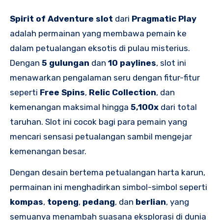
Spirit of Adventure slot
dari
Pragmatic Play
adalah permainan yang membawa pemain ke
dalam petualangan eksotis di pulau misterius.
Dengan
5 gulungan
dan
10 paylines
, slot ini
menawarkan pengalaman seru dengan fitur-fitur
seperti
Free Spins
,
Relic Collection
, dan
kemenangan maksimal hingga
5,100x
dari total
taruhan. Slot ini cocok bagi para pemain yang
mencari sensasi petualangan sambil mengejar
kemenangan besar.
Dengan desain bertema petualangan harta karun,
permainan ini menghadirkan simbol-simbol seperti
kompas
,
topeng
,
pedang
, dan
berlian
, yang
semuanya menambah suasana eksplorasi di dunia