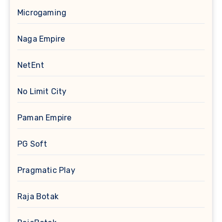
Microgaming
Naga Empire
NetEnt
No Limit City
Paman Empire
PG Soft
Pragmatic Play
Raja Botak