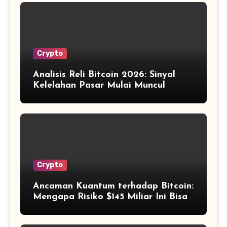
Crypto
Analisis Reli Bitcoin 2026: Sinyal
Kelelahan Pasar Mulai Muncul
Crypto
Ancaman Kuantum terhadap Bitcoin:
Mengapa Risiko $145 Miliar Ini Bisa
Dikelola?