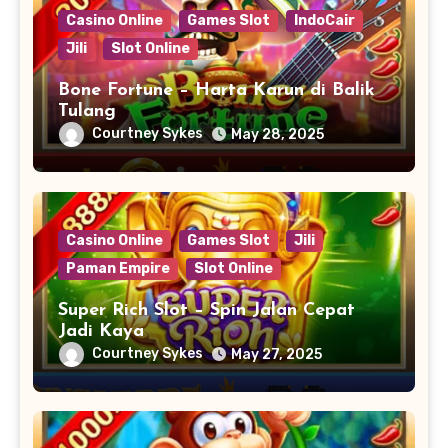
Casino Online
Games Slot
IndoCair
Jili
Slot Online
Bone Fortune – Harta Karun di Balik
Tulang
Courtney Sykes
May 28, 2025
Casino Online
Games Slot
Jili
Paman Empire
Slot Online
Super Rich Slot – Spin Jalan Cepat
Jadi Kaya
Courtney Sykes
May 27, 2025