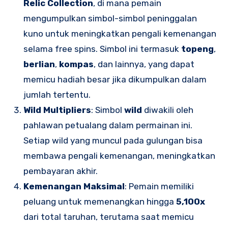
Relic Collection
, di mana pemain
mengumpulkan simbol-simbol peninggalan
kuno untuk meningkatkan pengali kemenangan
selama free spins. Simbol ini termasuk
topeng
,
berlian
,
kompas
, dan lainnya, yang dapat
memicu hadiah besar jika dikumpulkan dalam
jumlah tertentu.
Wild Multipliers
: Simbol
wild
diwakili oleh
pahlawan petualang dalam permainan ini.
Setiap wild yang muncul pada gulungan bisa
membawa pengali kemenangan, meningkatkan
pembayaran akhir.
Kemenangan Maksimal
: Pemain memiliki
peluang untuk memenangkan hingga
5,100x
dari total taruhan, terutama saat memicu