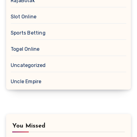
RajaBotak
Slot Online
Sports Betting
Togel Online
Uncategorized
Uncle Empire
You Missed