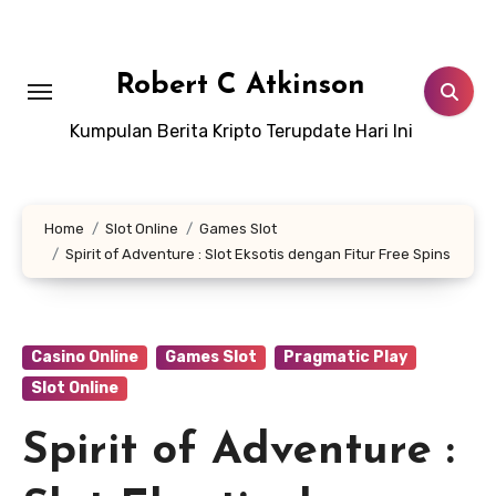
Skip
to
content
Robert C Atkinson
Kumpulan Berita Kripto Terupdate Hari Ini
Home
Slot Online
Games Slot
Spirit of Adventure : Slot Eksotis dengan Fitur Free Spins
Casino Online
Games Slot
Pragmatic Play
Slot Online
Spirit of Adventure :