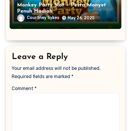
Monkey Party Slot – Pesta Monyet
Penuh Hadiah
Courtney Sykes
May 26, 2025
Leave a Reply
Your email address will not be published.
Required fields are marked
*
Comment
*