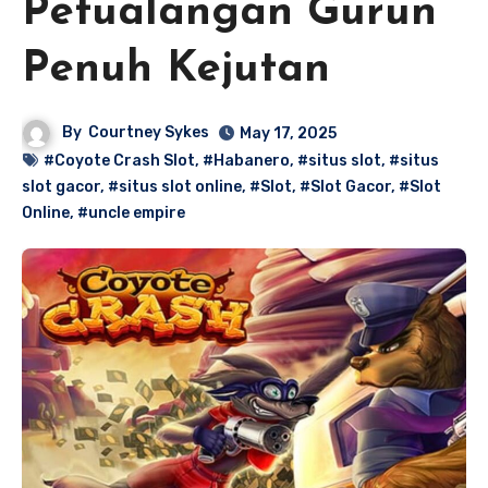
Petualangan Gurun
Penuh Kejutan
By
Courtney Sykes
May 17, 2025
#Coyote Crash Slot
,
#Habanero
,
#situs slot
,
#situs
slot gacor
,
#situs slot online
,
#Slot
,
#Slot Gacor
,
#Slot
Online
,
#uncle empire