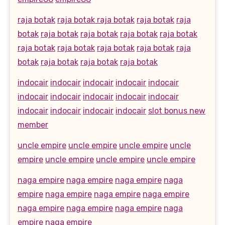
raja botak
raja botak
raja botak
raja botak
raja
botak
raja botak
raja botak
raja botak
raja botak
raja botak
raja botak
raja botak
raja botak
raja
botak
raja botak
raja botak
raja botak
indocair
indocair
indocair
indocair
indocair
indocair
indocair
indocair
indocair
indocair
indocair
indocair
indocair
indocair
slot bonus new
member
uncle empire
uncle empire
uncle empire
uncle
empire
uncle empire
uncle empire
uncle empire
naga empire
naga empire
naga empire
naga
empire
naga empire
naga empire
naga empire
naga empire
naga empire
naga empire
naga
empire
naga empire