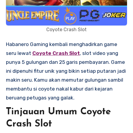
Coyote Crash Slot
Habanero Gaming kembali menghadirkan game
seru lewat
Coyote Crash Slot
, slot video yang
punya 5 gulungan dan 25 garis pembayaran. Game
ini dipenuhi fitur unik yang bikin setiap putaran jadi
makin seru. Kamu akan memutar gulungan sambil
membantu si coyote nakal kabur dari kejaran
beruang petugas yang galak.
Tinjauan Umum Coyote
Crash Slot