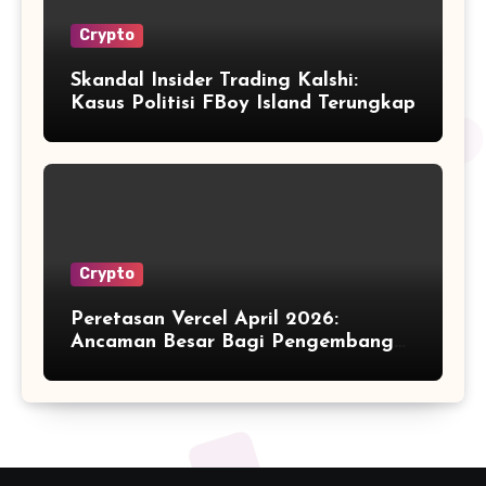
Crypto
Skandal Insider Trading Kalshi:
Kasus Politisi FBoy Island Terungkap
Crypto
Peretasan Vercel April 2026:
Ancaman Besar Bagi Pengembang
Kripto