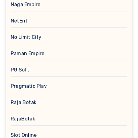
Naga Empire
NetEnt
No Limit City
Paman Empire
PG Soft
Pragmatic Play
Raja Botak
RajaBotak
Slot Online