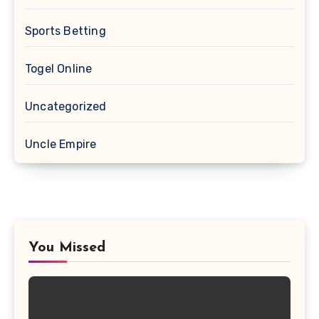
Sports Betting
Togel Online
Uncategorized
Uncle Empire
You Missed