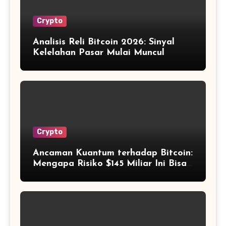
Crypto
Analisis Reli Bitcoin 2026: Sinyal
Kelelahan Pasar Mulai Muncul
Crypto
Ancaman Kuantum terhadap Bitcoin:
Mengapa Risiko $145 Miliar Ini Bisa
Dikelola?