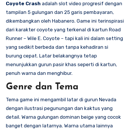
Coyote Crash
adalah slot video progresif dengan
tampilan 5 gulungan dan 25 garis pembayaran,
dikembangkan oleh Habanero. Game ini terinspirasi
dari karakter coyote yang terkenal di kartun Road
Runner – Wile E. Coyote – tapi kali ini dalam setting
yang sedikit berbeda dan tanpa kehadiran si
burung cepat. Latar belakangnya tetap
menunjukkan gurun pasir khas seperti di kartun,
penuh warna dan menghibur.
Genre dan Tema
Tema game ini mengambil latar di gurun Nevada
dengan ilustrasi pegunungan dan kaktus yang
detail. Warna gulungan dominan beige yang cocok
banget dengan latarnya. Warna utama lainnya