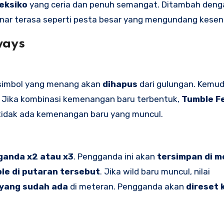
eksiko
yang ceria dan penuh semangat. Ditambah den
enar terasa seperti pesta besar yang mengundang kese
ways
-simbol yang menang akan
dihapus
dari gulungan. Kemud
. Jika kombinasi kemenangan baru terbentuk,
Tumble F
a tidak ada kemenangan baru yang muncul.
anda x2 atau x3
. Pengganda ini akan
tersimpan di m
le di putaran tersebut
. Jika wild baru muncul, nilai
 yang sudah ada
di meteran. Pengganda akan
direset 