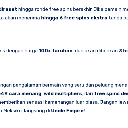
 direset
hingga ronde free spins berakhir. Jika pemain
reka akan menerima
hingga 6 free spins ekstra
tanpa b
pins dengan harga
100x taruhan
, dan akan diberikan
3 h
ngan pengalaman bermain yang seru dan peluang menan
649 cara menang
,
wild multipliers
, dan
free spins d
 memberikan sensasi kemenangan luar biasa. Jangan lew
 Meksiko, langsung di
Uncle Empire
!