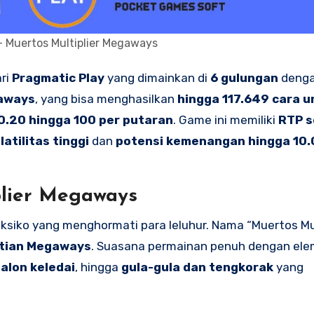
- Muertos Multiplier Megaways
ari
Pragmatic Play
yang dimainkan di
6 gulungan
deng
aways
, yang bisa menghasilkan
hingga 117.649 cara u
0.20 hingga 100 per putaran
. Game ini memiliki
RTP s
latilitas tinggi
dan
potensi kemenangan hingga 10
lier Megaways
Meksiko yang menghormati para leluhur. Nama “Muertos Mul
tian Megaways
. Suasana permainan penuh dengan el
alon keledai
, hingga
gula-gula dan tengkorak
yang