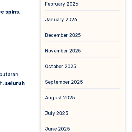
February 2026
ee spins
.
January 2026
December 2025
November 2025
October 2025
putaran
September 2025
ah,
seluruh
August 2025
July 2025
June 2025