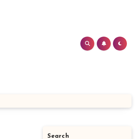
Search