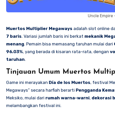
Uncle Empire 
Muertos Multiplier Megaways
adalah slot online d
7 baris
. Variasi jumlah baris ini berkat
mekanik Meg
menang
. Pemain bisa memasang taruhan mulai dari
96.03%
, yang berada di kisaran rata-rata, dengan
vo
taruhan
.
Tinjauan Umum Muertos Multip
Game ini merayakan
Día de los Muertos
, festival 
Megaways” secara harfiah berarti
Pengganda Kema
Meksiko, mulai dari
rumah warna-warni
,
dekorasi b
melambangkan festival ini.