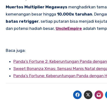
Muertos Multiplier Megaways
menghadirkan tema y
kemenangan besar hingga
10.000x taruhan
. Deng
batas retrigger
, setiap putaran bisa menjadi kej
dan potensi hadiah besar,
UncleEmpire
adalah temp
Baca juga:
Panda’s Fortune 2: Keberuntungan Panda dengan
Sweet Bonanza Xmas: Sensasi Manis Natal deng
Panda’s Fortune: Keberuntungan Panda dengan H