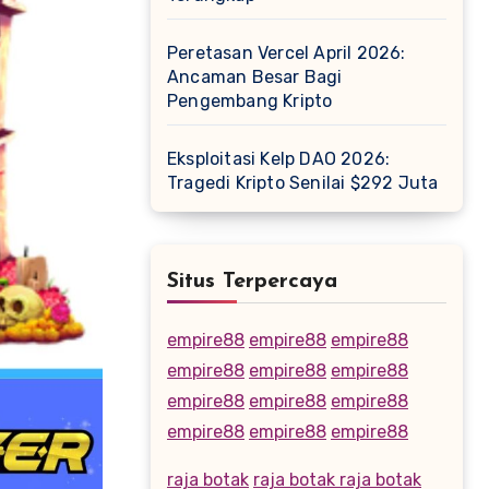
Peretasan Vercel April 2026:
Ancaman Besar Bagi
Pengembang Kripto
Eksploitasi Kelp DAO 2026:
Tragedi Kripto Senilai $292 Juta
Situs Terpercaya
empire88
empire88
empire88
empire88
empire88
empire88
empire88
empire88
empire88
empire88
empire88
empire88
raja botak
raja botak
raja botak