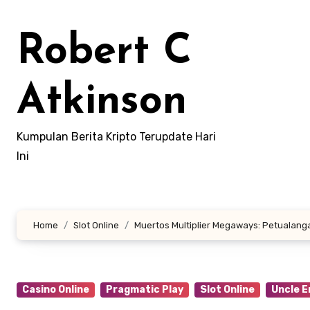
Skip
to
Robert C
content
Atkinson
Kumpulan Berita Kripto Terupdate Hari
Ini
Home
Slot Online
Muertos Multiplier Megaways: Petualanga
Casino Online
Pragmatic Play
Slot Online
Uncle E