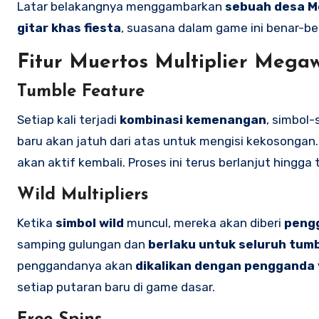
Latar belakangnya menggambarkan
sebuah desa M
gitar khas fiesta
, suasana dalam game ini benar-b
Fitur Muertos Multiplier Mega
Tumble Feature
Setiap kali terjadi
kombinasi kemenangan
, simbol
baru akan jatuh dari atas untuk mengisi kekosongan
akan aktif kembali. Proses ini terus berlanjut hingg
Wild Multipliers
Ketika
simbol wild
muncul, mereka akan diberi
pengg
samping gulungan dan
berlaku untuk seluruh tumb
penggandanya akan
dikalikan dengan pengganda
setiap putaran baru di game dasar.