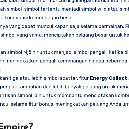
ak saat simbol Thor muncul di gulungan. Ketika fitur ini 
simbol-simbol tertentu menjadi simbol wild atau simbo
an kombinasi kemenangan besar.
nya yang dapat muncul kapan saja selama permainan. Fit
s simbol yang sama, menciptakan peluang besar untuk 
 simbol Mjölnir untuk menjadi simbol pengali. Ketika di
kan meningkatkan pengali kemenangan hingga beberapa ka
.
n tiga atau lebih simbol scatter, fitur
Energy Collect
 pengali tambahan dan lebih banyak peluang untuk mena
ggantikan simbol lain untuk membantu menciptakan kombi
uncul selama fitur bonus, meningkatkan peluang Anda un
Empire?