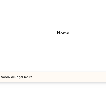
Home
i Nordik di NagaEmpire