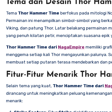
Tema dan Desain Thor Ham
Tema
Thor Hammer Time
berfokus pada mitologi No
Permainan ini menampilkan simbol-simbol yang berkai
Viking, dan patung Thor. Latar belakang permaina
yang penuh kilatan petir, menciptakan suasana epi
Thor Hammer Time dari
NagaEmpire
memiliki graf
menggema setiap kali Thor mengayunkan palunya. Su
membuat setiap putaran terasa mendebarkan dan p
Fitur-Fitur Menarik Thor 
Selain tema yang kuat,
Thor Hammer Time dari
Na
dirancang untuk meningkatkan peluang kemenangan. 
menarik: