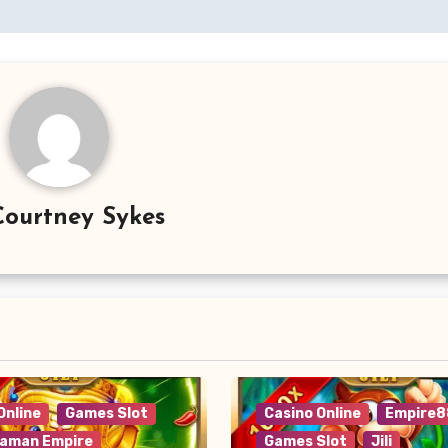
Courtney Sykes
Online
Games Slot
Casino Online
Empire8
aman Empire
Games Slot
Jili