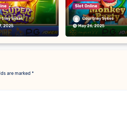
line
Slot Online
ich Slot – Spin Jalan
Monkey Party Slot – 
rtney Sykes
Courtney Sykes
Jadi Kaya
Monyet Penuh Hadia
7, 2025
May 26, 2025
elds are marked
*