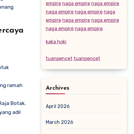
empire
naga empire
naga empire
menang
naga empire
naga empire
naga
empire
naga empire
naga empire
naga empire
naga empire
ercaya
kaka hoki
tuanpencet
tuanpencet
ntuk
yang ramah
Archives
Raja Botak.
April 2026
yang adil
March 2026