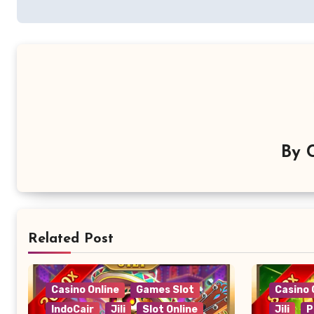
By
Related Post
Casino Online
Games Slot
Casino 
IndoCair
Jili
Slot Online
Jili
P