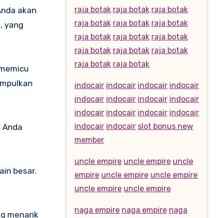
raja botak
raja botak
raja botak
Anda akan
raja botak
raja botak
raja botak
, yang
raja botak
raja botak
raja botak
raja botak
raja botak
raja botak
raja botak
raja botak
k memicu
gumpulkan
indocair
indocair
indocair
indocair
indocair
indocair
indocair
indocair
indocair
indocair
indocair
indocair
indocair
indocair
slot bonus new
n Anda
member
uncle empire
uncle empire
uncle
ain besar.
empire
uncle empire
uncle empire
uncle empire
uncle empire
naga empire
naga empire
naga
ng menarik