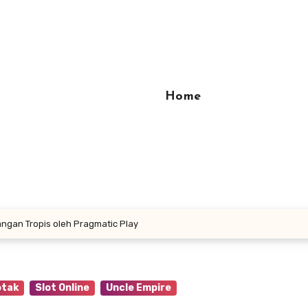
Home
angan Tropis oleh Pragmatic Play
otak
Slot Online
Uncle Empire