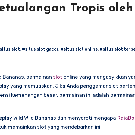
etualangan Tropis oleh
situs slot
,
#situs slot gacor
,
#situs slot online
,
#situs slot terp
ld Bananas, permainan
slot
online yang mengasyikkan ya
meplay yang memuaskan. Jika Anda penggemar slot berte
ensi kemenangan besar, permainan ini adalah permainan
meplay Wild Wild Bananas dan menyoroti mengapa
RajaBo
untuk memainkan slot yang mendebarkan ini.