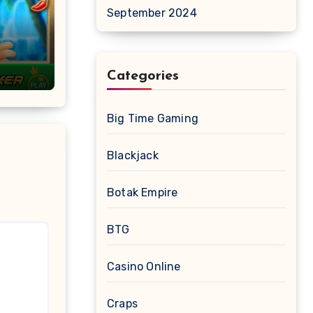
September 2024
Pesta
h
Categories
Big Time Gaming
Blackjack
Botak Empire
BTG
Casino Online
Craps